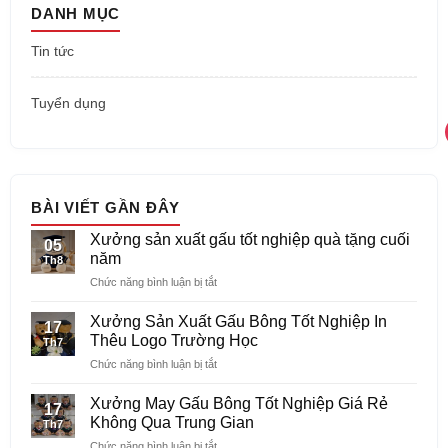
DANH MỤC
Tin tức
Tuyển dụng
BÀI VIẾT GẦN ĐÂY
Xưởng sản xuất gấu tốt nghiệp quà tặng cuối
05
năm
Th8
ở
Chức năng bình luận bị tắt
Xưởng
sản
Xưởng Sản Xuất Gấu Bông Tốt Nghiệp In
17
xuất
Thêu Logo Trường Học
Th7
gấu
ở
Chức năng bình luận bị tắt
tốt
Xưởng
nghiệp
Sản
quà
Xưởng May Gấu Bông Tốt Nghiệp Giá Rẻ
17
Xuất
tặng
Không Qua Trung Gian
Th7
Gấu
cuối
ở
Chức năng bình luận bị tắt