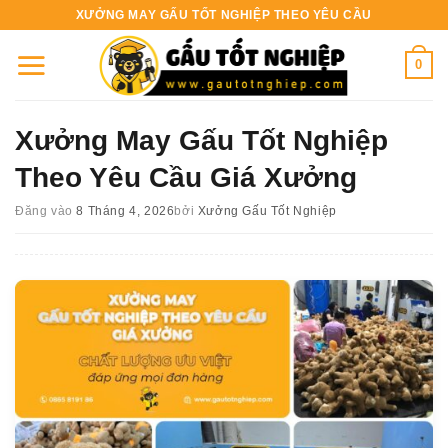
Bỏ
XƯỞNG MAY GẤU TỐT NGHIỆP THEO YÊU CẦU
qua
nội
0
dung
Xưởng May Gấu Tốt Nghiệp
Theo Yêu Cầu Giá Xưởng
Đăng vào
8 Tháng 4, 2026
bởi
Xưởng Gấu Tốt Nghiệp