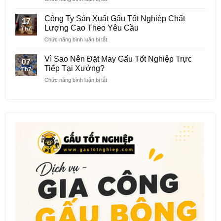
Bông
năm
Xưởng
Tốt
May
Nghiệp
Công Ty Sản Xuất Gấu Tốt Nghiệp Chất
17
Gấu
In
Lượng Cao Theo Yêu Cầu
Th7
Bông
Thêu
ở
Chức năng bình luận bị tắt
Tốt
Logo
Công
Nghiệp
Trường
Ty
Giá
Vì Sao Nên Đặt May Gấu Tốt Nghiệp Trực
Học
07
Sản
Rẻ
Tiếp Tại Xưởng?
Th7
Xuất
Không
ở
Chức năng bình luận bị tắt
Gấu
Qua
Vì
Tốt
Trung
Sao
Nghiệp
Gian
Nên
Chất
Đặt
Lượng
May
Cao
Gấu
Theo
Tốt
Yêu
Nghiệp
Cầu
Trực
Tiếp
Tại
Xưởng?