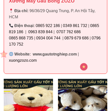
Xưởng May Gấu Bông ZOZO
Địa chỉ:
96/36/29 Quang Trung, P. An Hội Tây,
HCM
Điện thoại:
0865 922 186
|
0349 861 732
|
0865
819 186
|
0963 839 844
|
0707 762 686
0865 868 735
|
0934 004 744
|
0879 679 686
|
0796
170 752
Website: www.gautotnghiep.com
|
xuongzozo.com