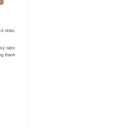
cử nhân,
 kỷ niệm
ng thành