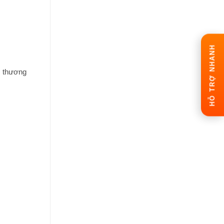
HỖ TRỢ NHANH
y thương