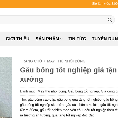
Giờ làm việc: 8:0
Ủ
GIỚI THIỆU
SẢN PHẨM
TIN TỨC
TUYỂN DỤ
TRANG CHỦ
/
MAY THÚ NHỒI BÔNG
Gấu bông tốt nghiệp giá tận
xưởng
Danh mục:
May thú nhồi bông
,
Gấu bông tốt nghiệp
,
Gia công g
Thẻ:
gấu bông cao cấp
,
gấu bông quà tặng tốt nghiệp
,
gấu bông 
gấu bông tốt nghiệp size lớn
,
gấu cử nhân size lớn
,
gấu tốt ng
60cm 80cm
,
gấu tốt nghiệp theo yêu cầu
,
gấu tốt nghiệp thêu t
ra trường ấn tượng
,
quà tặng tốt nghiệp độc đáo