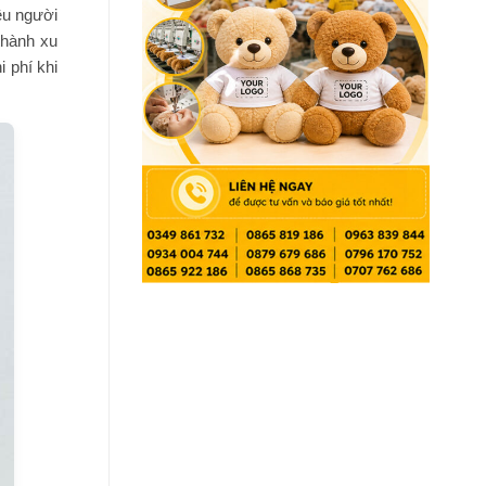
ều người
thành xu
 phí khi