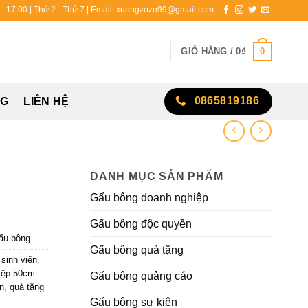
0 - 17:00 | Thứ 2 - Thứ 7 | Email: xuongzozo99@gmail.com
0
GIỎ HÀNG /
0
₫
0865819186
NG
LIÊN HỆ
DANH MỤC SẢN PHẨM
Gấu bông doanh nghiệp
Gấu bông độc quyền
ấu bông
Gấu bông quà tặng
sinh viên
,
hiệp 50cm
Gấu bông quảng cáo
ên
,
quà tặng
Gấu bông sự kiện