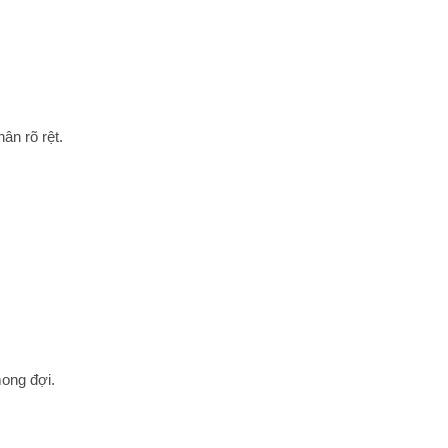
ân rõ rệt.
ong đợi.