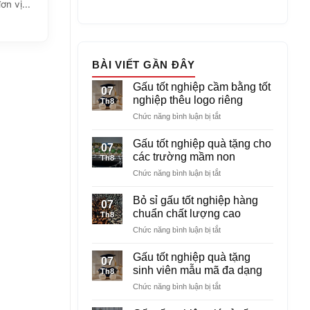
n vị...
BÀI VIẾT GẦN ĐÂY
Gấu tốt nghiệp cầm bằng tốt
07
nghiệp thêu logo riêng
Th8
ở
Chức năng bình luận bị tắt
Gấu
tốt
Gấu tốt nghiệp quà tặng cho
07
nghiệp
các trường mầm non
Th8
cầm
ở
Chức năng bình luận bị tắt
bằng
Gấu
tốt
tốt
nghiệp
Bỏ sỉ gấu tốt nghiệp hàng
07
nghiệp
thêu
chuẩn chất lượng cao
Th8
quà
logo
ở
Chức năng bình luận bị tắt
tặng
riêng
Bỏ
cho
sỉ
các
Gấu tốt nghiệp quà tặng
07
gấu
trường
sinh viên mẫu mã đa dạng
Th8
tốt
mầm
ở
Chức năng bình luận bị tắt
nghiệp
non
Gấu
hàng
tốt