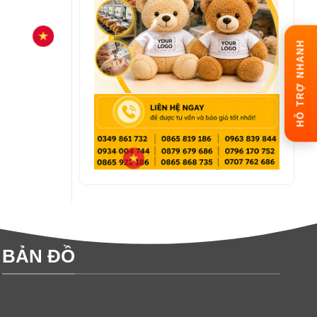
HỖ TRỢ NHANH
BẢN ĐỒ