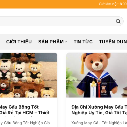
Giờ làm việc: 8:0
Ủ
GIỚI THIỆU
SẢN PHẨM
TIN TỨC
TUYỂN DỤ
May Gấu Bông Tốt
Địa Chỉ Xưởng May Gấu T
Giá Rẻ Tại HCM – Thiết
Nghiệp Uy Tín, Giá Tốt Tạ
 Yêu Cầu, Chất Lượng
TPHCM
y Gấu Bông Tốt Nghiệp Giá
Xưởng May Gấu Tốt Nghiệp Là