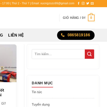
0 - 17:00 | Thứ 2 - Thứ 7 | Email: xuongzozo99@gmail.com
0
GIỎ HÀNG /
0
₫
0865819186
NG
LIÊN HỆ
DANH MỤC
ốt
Tin tức
i
 Gì?
Tuyển dụng