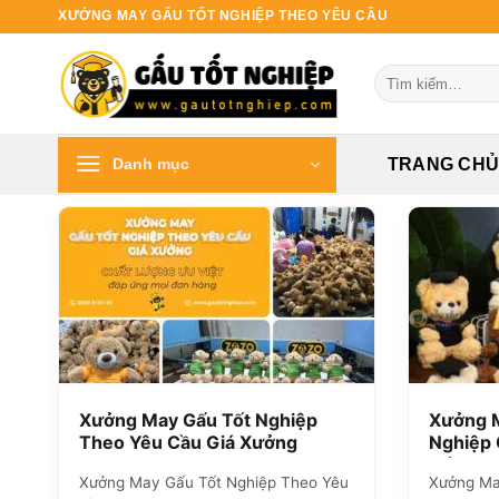
Bỏ
XƯỞNG MAY GẤU TỐT NGHIỆP THEO YÊU CẦU
qua
nội
Tìm
dung
kiếm:
Danh mục
TRANG CH
Xưởng May Gấu Tốt Nghiệp
Xưởng 
Theo Yêu Cầu Giá Xưởng
Nghiệp 
Kế Theo
Xưởng May Gấu Tốt Nghiệp Theo Yêu
Xưởng Ma
Cao