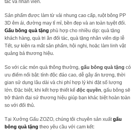
tác và nhân viên.
Sản phẩm được làm từ vải nhung cao cấp, ruột bông PP
3D êm ái, đường may tỉ mỉ, bền đẹp và an toàn tuyệt đối.
Gấu bông quà tặng
phù hợp cho nhiều dịp: quà tặng
khách hàng, quà tri ân đối tác, quà tặng nhân viên dịp lễ
Tết, sự kiện ra mắt sản phẩm, hội nghị, hoặc làm linh vật
quảng bá thương hiệu.
So với các món quà thông thường,
gấu bông quà tặng
có
ưu điểm nổi bật: tính độc đáo cao, dễ gây ấn tượng, thời
gian sử dụng lâu dài và chi phí hợp lý khi đặt số lượng
lớn. Đặc biệt, khi kết hợp thiết kế
độc quyền
, gấu bông sẽ
trở thành đại sứ thương hiệu giúp bạn khác biệt hoàn toàn
so với đối thủ.
Tại Xưởng Gấu ZOZO, chúng tôi chuyên sản xuất
gấu
bông quà tặng
theo yêu cầu với cam kết: