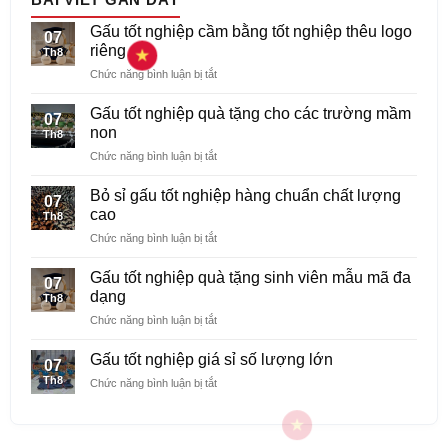
Gấu tốt nghiệp cầm bằng tốt nghiệp thêu logo
07
riêng
Th8
ở
Chức năng bình luận bị tắt
Gấu
tốt
Gấu tốt nghiệp quà tặng cho các trường mầm
07
nghiệp
non
Th8
cầm
ở
Chức năng bình luận bị tắt
bằng
Gấu
tốt
tốt
nghiệp
Bỏ sỉ gấu tốt nghiệp hàng chuẩn chất lượng
07
nghiệp
thêu
cao
Th8
quà
logo
ở
Chức năng bình luận bị tắt
tặng
riêng
Bỏ
cho
sỉ
các
Gấu tốt nghiệp quà tặng sinh viên mẫu mã đa
07
gấu
trường
dạng
Th8
tốt
mầm
ở
Chức năng bình luận bị tắt
nghiệp
non
Gấu
hàng
tốt
chuẩn
Gấu tốt nghiệp giá sỉ số lượng lớn
07
nghiệp
chất
Th8
ở
Chức năng bình luận bị tắt
quà
lượng
Gấu
tặng
cao
tốt
sinh
nghiệp
viên