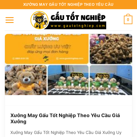
Bỏ
XƯỞNG MAY GẤU TỐT NGHIỆP THEO YÊU CẦU
qua
nội
0
dung
Xưởng May Gấu Tốt Nghiệp Theo Yêu Cầu Giá
Xưởng
Xưởng May Gấu Tốt Nghiệp Theo Yêu Cầu Giá Xưởng Uy