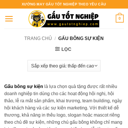
Bỏ
XƯỞNG MAY GẤU TỐT NGHIỆP THEO YÊU CẦU
qua
nội
0
dung
TRANG CHỦ
/
GẤU BÔNG SỰ KIỆN
LỌC
Gấu bông sự kiện
là lựa chọn quà tặng được rất nhiều
doanh nghiệp tin dùng cho các hoạt động hội nghị, hội
thảo, lễ ra mắt sản phẩm, khai trương, team building, ngày
hội khách hàng và các sự kiện marketing. Với thiết kế dễ
thương, khả năng in thêu logo, slogan hoặc mascot riêng
theo chủ đề sự kiện, những chú gấu bông không chỉ mang