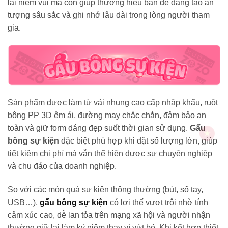
lại niềm vui mà còn giúp thương hiệu bạn dễ dàng tạo ấn
tượng sâu sắc và ghi nhớ lâu dài trong lòng người tham
gia.
Sản phẩm được làm từ vải nhung cao cấp nhập khẩu, ruột
bông PP 3D êm ái, đường may chắc chắn, đảm bảo an
toàn và giữ form dáng đẹp suốt thời gian sử dụng.
Gấu
bông sự kiện
đặc biệt phù hợp khi đặt số lượng lớn, giúp
tiết kiệm chi phí mà vẫn thể hiện được sự chuyên nghiệp
và chu đáo của doanh nghiệp.
So với các món quà sự kiện thông thường (bút, sổ tay,
USB…),
gấu bông sự kiện
có lợi thế vượt trội nhờ tính
cảm xúc cao, dễ lan tỏa trên mạng xã hội và người nhận
thường giữ lại làm kỷ niệm thay vì vứt bỏ. Khi kết hợp thiết