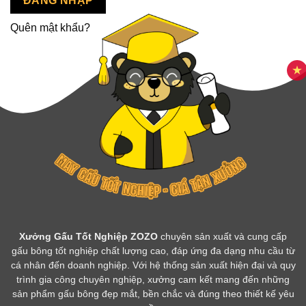
ĐĂNG NHẬP
Quên mật khẩu?
Xưởng Gấu Tốt Nghiệp ZOZO
chuyên sản xuất và cung cấp
gấu bông tốt nghiệp chất lượng cao, đáp ứng đa dạng nhu cầu từ
cá nhân đến doanh nghiệp. Với hệ thống sản xuất hiện đại và quy
trình gia công chuyên nghiệp, xưởng cam kết mang đến những
sản phẩm gấu bông đẹp mắt, bền chắc và đúng theo thiết kế yêu