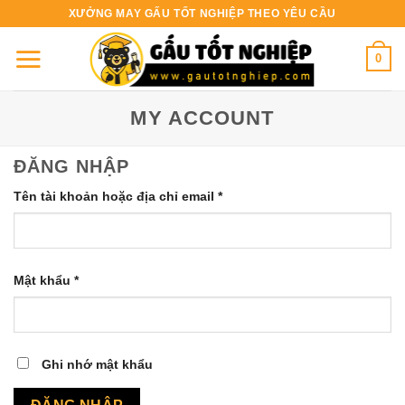
Bỏ
XƯỞNG MAY GẤU TỐT NGHIỆP THEO YÊU CẦU
qua
nội
0
dung
MY ACCOUNT
ĐĂNG NHẬP
Bắt
Tên tài khoản hoặc địa chỉ email
*
buộc
Bắt
Mật khẩu
*
buộc
Ghi nhớ mật khẩu