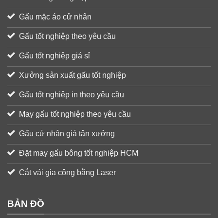
Gấu mặc áo cử nhân
Gấu tốt nghiệp theo yêu cầu
Gấu tốt nghiệp giá sỉ
Xưởng sản xuất gấu tốt nghiệp
Gấu tốt nghiệp in theo yêu cầu
May gấu tốt nghiệp theo yêu cầu
Gấu cử nhân giá tận xưởng
Đặt may gấu bông tốt nghiệp HCM
Cắt vải gia công bằng Laser
BẢN ĐỒ