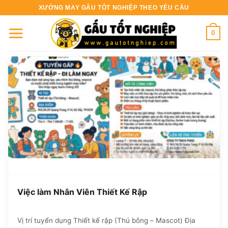
Bỏ
XƯỞNG MAY GẤU TỐT NGHIỆP THEO YÊU CẦU
qua
nội
0
dung
Việc làm Nhân Viên Thiết Kế Rập
Vị trí tuyển dụng Thiết kế rập (Thú bông – Mascot) Địa