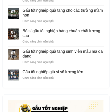
ở
Chức năng bình luận bị tắt
Gấu
tốt
Gấu tốt nghiệp quà tặng cho các trường mầm
07
nghiệp
non
Th8
cầm
ở
Chức năng bình luận bị tắt
bằng
Gấu
tốt
tốt
nghiệp
Bỏ sỉ gấu tốt nghiệp hàng chuẩn chất lượng
07
nghiệp
thêu
cao
Th8
quà
logo
ở
Chức năng bình luận bị tắt
tặng
riêng
Bỏ
cho
sỉ
các
Gấu tốt nghiệp quà tặng sinh viên mẫu mã đa
07
gấu
trường
dạng
Th8
tốt
mầm
ở
Chức năng bình luận bị tắt
nghiệp
non
Gấu
hàng
tốt
chuẩn
Gấu tốt nghiệp giá sỉ số lượng lớn
07
nghiệp
chất
Th8
ở
Chức năng bình luận bị tắt
quà
lượng
Gấu
tặng
cao
tốt
sinh
nghiệp
viên
giá
mẫu
sỉ
mã
số
đa
lượng
dạng
lớn