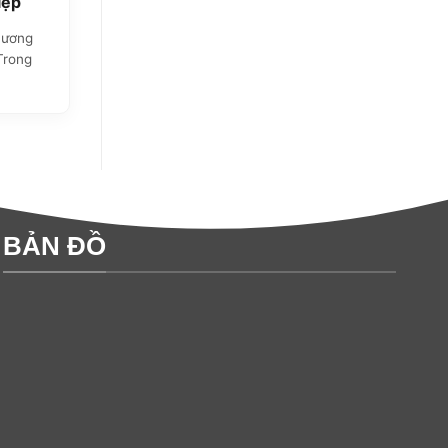
iệp
hương
Trong
BẢN ĐỒ