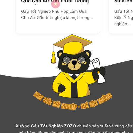
Quà Cho Ai? Gợi Ý Đối Tượng
Sự Kiện
Tặng Ý Nghĩa
Gấu Tốt Nghiệp Phù Hợp Làm Quà
Gấu Tốt 
Cho Ai? Gấu tốt nghiệp là một trong...
Kiện Ý Ng
nghiệp...
Xưởng Gấu Tốt Nghiệp ZOZO
chuyên sản xuất và cung cấp
gấu bông tốt nghiệp chất lượng cao, đáp ứng đa dạng nhu