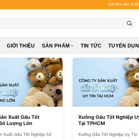
Giờ làm việc: 8:0
Ủ
GIỚI THIỆU
SẢN PHẨM
TIN TỨC
TUYỂN DỤ
ản Xuất Gấu Tốt
Xưởng Gấu Tốt Nghiệp U
Số Lượng Lớn
Tại TPHCM
n Xuất Gấu Tốt Nghiệp Số
Xưởng Gấu Tốt Nghiệp Uy Tín 