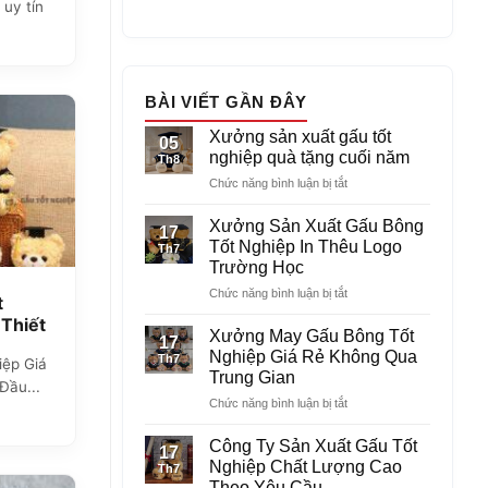
uy tín
BÀI VIẾT GẦN ĐÂY
Xưởng sản xuất gấu tốt
05
nghiệp quà tặng cuối năm
Th8
ở
Chức năng bình luận bị tắt
Xưởng
sản
Xưởng Sản Xuất Gấu Bông
17
xuất
Tốt Nghiệp In Thêu Logo
Th7
gấu
Trường Học
tốt
ở
Chức năng bình luận bị tắt
nghiệp
t
Xưởng
quà
 Thiết
Sản
tặng
Xưởng May Gấu Bông Tốt
17
Lượng
Xuất
cuối
Nghiệp Giá Rẻ Không Qua
Th7
ệp Giá
Gấu
năm
Trung Gian
Bông
Đầu...
ở
Chức năng bình luận bị tắt
Tốt
Xưởng
Nghiệp
May
In
Công Ty Sản Xuất Gấu Tốt
17
Gấu
Thêu
Nghiệp Chất Lượng Cao
Th7
Bông
Logo
Theo Yêu Cầu