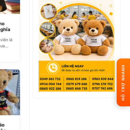
ho
Nghĩa
viên là
ưa...
HỖ TRỢ NHANH
áo