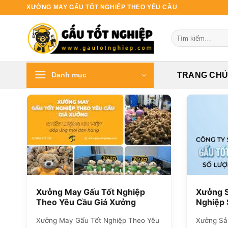
Bỏ
XƯỞNG MAY GẤU TỐT NGHIỆP THEO YÊU CẦU
qua
nội
Tìm
dung
kiếm:
Danh mục
TRANG CH
Xưởng May Gấu Tốt Nghiệp
Xưởng S
Theo Yêu Cầu Giá Xưởng
Nghiệp 
Xưởng May Gấu Tốt Nghiệp Theo Yêu
Xưởng Sả