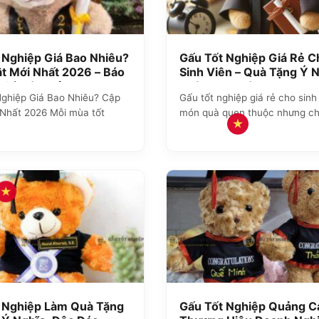
 Nghiệp Giá Bao Nhiêu?
Gấu Tốt Nghiệp Giá Rẻ C
t Mới Nhất 2026 – Báo
Sinh Viên – Quà Tặng Ý 
 Tiết Từ Xưởng ZoZo
Ngày Ra Trường
Nghiệp Giá Bao Nhiêu? Cập
Gấu tốt nghiệp giá rẻ cho sinh 
Nhất 2026 Mỗi mùa tốt
món quà quen thuộc nhưng ch
 Nghiệp Làm Quà Tặng
Gấu Tốt Nghiệp Quảng C