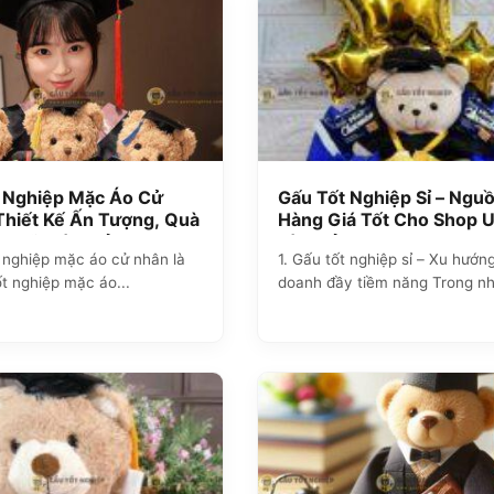
 Nghiệp Mặc Áo Cử
Gấu Tốt Nghiệp Sỉ – Ngu
Thiết Kế Ấn Tượng, Quà
Hàng Giá Tốt Cho Shop U
Nghĩa Từ Xưởng ZoZo
Từ Xưởng ZoZo
t nghiệp mặc áo cử nhân là
1. Gấu tốt nghiệp sỉ – Xu hướn
ốt nghiệp mặc áo...
doanh đầy tiềm năng Trong nh