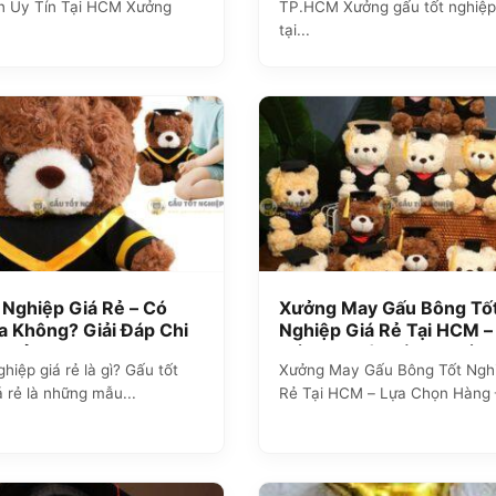
n Uy Tín Tại HCM Xưởng
TP.HCM Xưởng gấu tốt nghiệp 
tại...
 Nghiệp Giá Rẻ – Có
Xưởng May Gấu Bông Tố
 Không? Giải Đáp Chi
Nghiệp Giá Rẻ Tại HCM –
 Xưởng ZoZo
Kế Theo Yêu Cầu, Chất 
hiệp giá rẻ là gì? Gấu tốt
Xưởng May Gấu Bông Tốt Nghi
Cao
á rẻ là những mẫu...
Rẻ Tại HCM – Lựa Chọn Hàng 