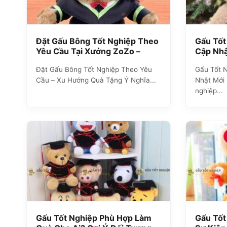
Đặt Gấu Bông Tốt Nghiệp Theo
Gấu Tốt
Yêu Cầu Tại Xưởng ZoZo –
Cập Nhậ
Thiết Kế Riêng, Giá Tốt, Giao
Giá Chi
Đặt Gấu Bông Tốt Nghiệp Theo Yêu
Gấu Tốt 
Nhanh
Cầu – Xu Hướng Quà Tặng Ý Nghĩa...
Nhật Mới 
nghiệp...
Gấu Tốt Nghiệp Phù Hợp Làm
Gấu Tốt