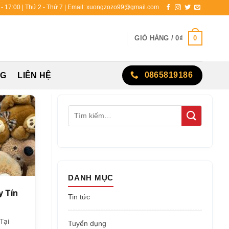
0 - 17:00 | Thứ 2 - Thứ 7 | Email: xuongzozo99@gmail.com
0
GIỎ HÀNG /
0
₫
0865819186
NG
LIÊN HỆ
DANH MỤC
y Tín
Tin tức
Tại
Tuyển dụng