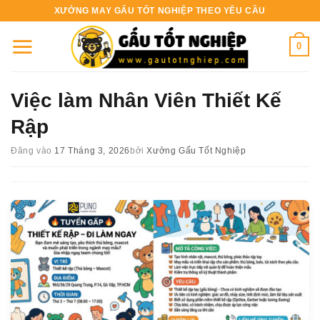
Bỏ
XƯỞNG MAY GẤU TỐT NGHIỆP THEO YÊU CẦU
qua
nội
0
dung
Việc làm Nhân Viên Thiết Kế
Rập
Đăng vào
17 Tháng 3, 2026
bởi
Xưởng Gấu Tốt Nghiệp