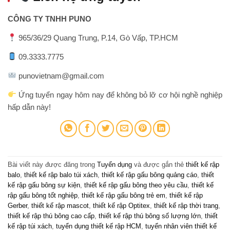
CÔNG TY TNHH PUNO
965/36/29 Quang Trung, P.14, Gò Vấp, TP.HCM
09.3333.7775
punovietnam@gmail.com
Ứng tuyển ngay hôm nay để không bỏ lỡ cơ hội nghề nghiệp
hấp dẫn này!
Bài viết này được đăng trong
Tuyển dụng
và được gắn thẻ
thiết kế rập
balo
,
thiết kế rập balo túi xách
,
thiết kế rập gấu bông quảng cáo
,
thiết
kế rập gấu bông sự kiện
,
thiết kế rập gấu bông theo yêu cầu
,
thiết kế
rập gấu bông tốt nghiệp
,
thiết kế rập gấu bông trẻ em
,
thiết kế rập
Gerber
,
thiết kế rập mascot
,
thiết kế rập Optitex
,
thiết kế rập thời trang
,
thiết kế rập thú bông cao cấp
,
thiết kế rập thú bông số lượng lớn
,
thiết
kế rập túi xách
,
tuyển dụng thiết kế rập HCM
,
tuyển nhân viên thiết kế