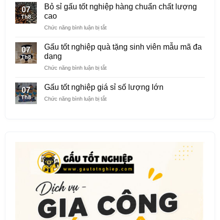
tốt
nghiệp
Bỏ sỉ gấu tốt nghiệp hàng chuẩn chất lượng
07
nghiệp
thêu
cao
Th8
quà
logo
ở
Chức năng bình luận bị tắt
tặng
riêng
Bỏ
cho
sỉ
các
Gấu tốt nghiệp quà tặng sinh viên mẫu mã đa
07
gấu
trường
dạng
Th8
tốt
mầm
ở
Chức năng bình luận bị tắt
nghiệp
non
Gấu
hàng
tốt
chuẩn
Gấu tốt nghiệp giá sỉ số lượng lớn
07
nghiệp
chất
Th8
ở
Chức năng bình luận bị tắt
quà
lượng
Gấu
tặng
cao
tốt
sinh
nghiệp
viên
giá
mẫu
sỉ
mã
số
đa
lượng
dạng
lớn