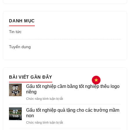
DANH MỤC
Tin tức
Tuyển dụng
BÀI VIẾT GẦN ĐÂY
Gấu tốt nghiệp cầm bằng tốt nghiệp thêu logo
07
riêng
Th8
ở
Chức năng bình luận bị tắt
Gấu
tốt
Gấu tốt nghiệp quà tặng cho các trường mầm
07
nghiệp
non
Th8
cầm
ở
Chức năng bình luận bị tắt
bằng
Gấu
tốt