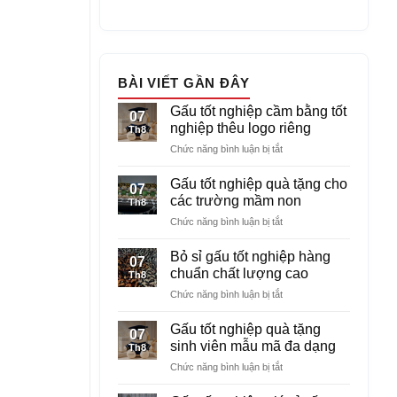
BÀI VIẾT GẦN ĐÂY
Gấu tốt nghiệp cầm bằng tốt
07
nghiệp thêu logo riêng
Th8
ở
Chức năng bình luận bị tắt
Gấu
tốt
Gấu tốt nghiệp quà tặng cho
07
nghiệp
các trường mầm non
Th8
cầm
ở
Chức năng bình luận bị tắt
bằng
Gấu
tốt
tốt
nghiệp
Bỏ sỉ gấu tốt nghiệp hàng
07
nghiệp
thêu
chuẩn chất lượng cao
Th8
quà
logo
ở
Chức năng bình luận bị tắt
tặng
riêng
Bỏ
cho
sỉ
các
Gấu tốt nghiệp quà tặng
07
gấu
trường
sinh viên mẫu mã đa dạng
Th8
tốt
mầm
ở
Chức năng bình luận bị tắt
nghiệp
non
Gấu
hàng
tốt