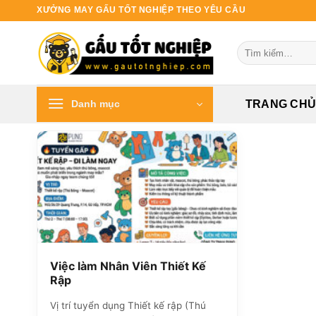
Bỏ
XƯỞNG MAY GẤU TỐT NGHIỆP THEO YÊU CẦU
qua
nội
Tìm
dung
kiếm:
Danh mục
TRANG CH
Việc làm Nhân Viên Thiết Kế
Rập
Vị trí tuyển dụng Thiết kế rập (Thú