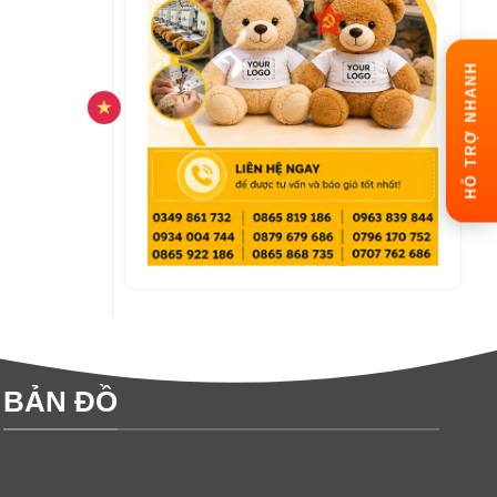
HỖ TRỢ NHANH
BẢN ĐỒ