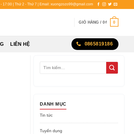
0 - 17:00 | Thứ 2 - Thứ 7 | Email: xuongzozo99@gmail.com
0
GIỎ HÀNG /
0
₫
0865819186
NG
LIÊN HỆ
DANH MỤC
Tin tức
Tuyển dụng