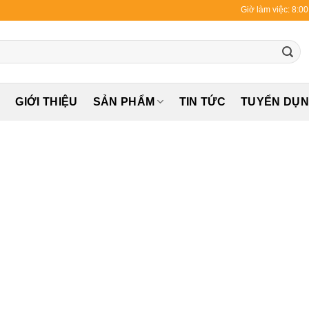
Giờ làm việc: 8:0
Ủ
GIỚI THIỆU
SẢN PHẨM
TIN TỨC
TUYỂN DỤ