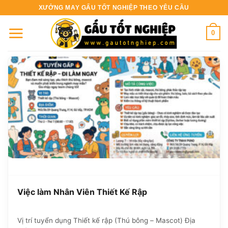
Bỏ
XƯỞNG MAY GẤU TỐT NGHIỆP THEO YÊU CẦU
qua
nội
0
dung
Việc làm Nhân Viên Thiết Kế Rập
Vị trí tuyển dụng Thiết kế rập (Thú bông – Mascot) Địa