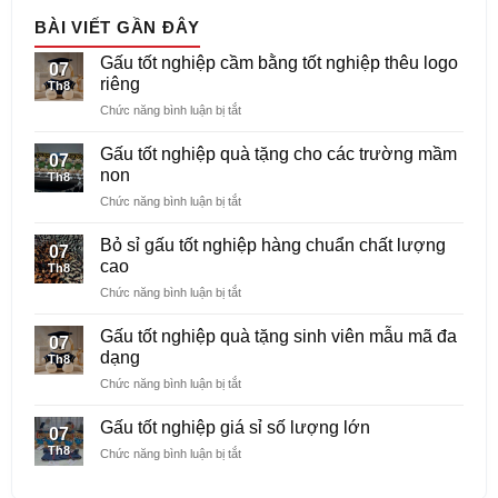
BÀI VIẾT GẦN ĐÂY
Gấu tốt nghiệp cầm bằng tốt nghiệp thêu logo
07
riêng
Th8
ở
Chức năng bình luận bị tắt
Gấu
tốt
Gấu tốt nghiệp quà tặng cho các trường mầm
07
nghiệp
non
Th8
cầm
ở
Chức năng bình luận bị tắt
bằng
Gấu
tốt
tốt
nghiệp
Bỏ sỉ gấu tốt nghiệp hàng chuẩn chất lượng
07
nghiệp
thêu
cao
Th8
quà
logo
ở
Chức năng bình luận bị tắt
tặng
riêng
Bỏ
cho
sỉ
các
Gấu tốt nghiệp quà tặng sinh viên mẫu mã đa
07
gấu
trường
dạng
Th8
tốt
mầm
ở
Chức năng bình luận bị tắt
nghiệp
non
Gấu
hàng
tốt
chuẩn
Gấu tốt nghiệp giá sỉ số lượng lớn
07
nghiệp
chất
Th8
ở
Chức năng bình luận bị tắt
quà
lượng
Gấu
tặng
cao
tốt
sinh