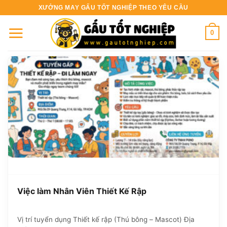
Bỏ
XƯỞNG MAY GẤU TỐT NGHIỆP THEO YÊU CẦU
qua
nội
0
dung
Việc làm Nhân Viên Thiết Kế Rập
Vị trí tuyển dụng Thiết kế rập (Thú bông – Mascot) Địa