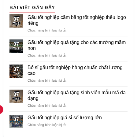
BÀI VIẾT GẦN ĐÂY
Gấu tốt nghiệp cầm bằng tốt nghiệp thêu logo
07
riêng
Th8
ở
Chức năng bình luận bị tắt
Gấu
tốt
Gấu tốt nghiệp quà tặng cho các trường mầm
07
nghiệp
non
Th8
cầm
ở
Chức năng bình luận bị tắt
bằng
Gấu
tốt
tốt
nghiệp
Bỏ sỉ gấu tốt nghiệp hàng chuẩn chất lượng
07
nghiệp
thêu
cao
Th8
quà
logo
ở
Chức năng bình luận bị tắt
tặng
riêng
Bỏ
cho
sỉ
các
Gấu tốt nghiệp quà tặng sinh viên mẫu mã đa
07
gấu
trường
dạng
Th8
tốt
mầm
ở
Chức năng bình luận bị tắt
nghiệp
non
Gấu
hàng
tốt
chuẩn
Gấu tốt nghiệp giá sỉ số lượng lớn
07
nghiệp
chất
Th8
ở
Chức năng bình luận bị tắt
quà
lượng
Gấu
tặng
cao
tốt
sinh