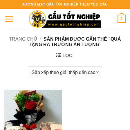
Bỏ
XƯỞNG MAY GẤU TỐT NGHIỆP THEO YÊU CẦU
qua
nội
0
dung
TRANG CHỦ
/
SẢN PHẨM ĐƯỢC GẮN THẺ “QUÀ
TẶNG RA TRƯỜNG ẤN TƯỢNG”
LỌC