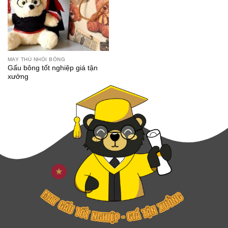
MAY THÚ NHỒI BÔNG
Gấu bông tốt nghiệp giá tận
xưởng