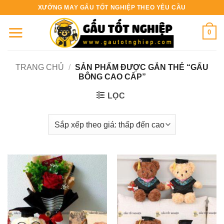
Bỏ
XƯỞNG MAY GẤU TỐT NGHIỆP THEO YÊU CẦU
qua
nội
0
dung
TRANG CHỦ
/
SẢN PHẨM ĐƯỢC GẮN THẺ “GẤU
BÔNG CAO CẤP”
LỌC