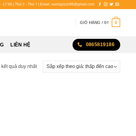
0 - 17:00 | Thứ 2 - Thứ 7 | Email: xuongzozo99@gmail.com
0
GIỎ HÀNG /
0
₫
0865819186
NG
LIÊN HỆ
ị kết quả duy nhất