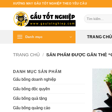
Bỏ
XƯỞNG MAY GẤU TỐT NGHIỆP THEO YÊU CẦU
qua
nội
Tìm
dung
kiếm:
Danh mục
TRANG CH
TRANG CHỦ
/
SẢN PHẨM ĐƯỢC GẮN THẺ “G
DANH MỤC SẢN PHẨM
Gấu bông doanh nghiệp
Gấu bông độc quyền
Gấu bông quà tặng
Gấu bông quảng cáo