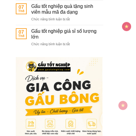
sỉ
các
Gấu tốt nghiệp quà tặng sinh
07
gấu
trường
Th8
viên mẫu mã đa dạng
tốt
mầm
ở
Chức năng bình luận bị tắt
nghiệp
non
Gấu
hàng
tốt
chuẩn
Gấu tốt nghiệp giá sỉ số lượng
07
nghiệp
chất
Th8
lớn
quà
lượng
ở
Chức năng bình luận bị tắt
tặng
cao
Gấu
sinh
tốt
viên
nghiệp
mẫu
giá
mã
sỉ
đa
số
dạng
lượng
lớn