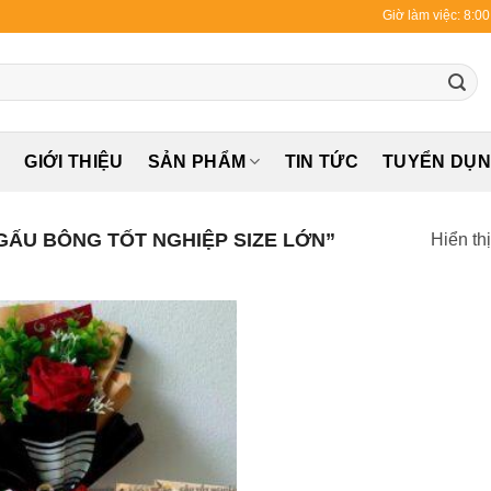
Giờ làm việc: 8:0
Ủ
GIỚI THIỆU
SẢN PHẨM
TIN TỨC
TUYỂN DỤ
ẤU BÔNG TỐT NGHIỆP SIZE LỚN”
Hiển th