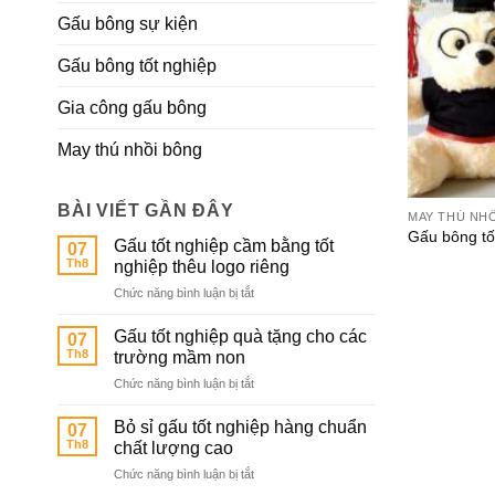
Gấu bông sự kiện
Gấu bông tốt nghiệp
Gia công gấu bông
May thú nhồi bông
BÀI VIẾT GẦN ĐÂY
MAY THÚ NH
Gấu bông tố
Gấu tốt nghiệp cầm bằng tốt
07
Th8
nghiệp thêu logo riêng
ở
Chức năng bình luận bị tắt
Gấu
tốt
Gấu tốt nghiệp quà tặng cho các
07
nghiệp
Th8
trường mầm non
cầm
ở
Chức năng bình luận bị tắt
bằng
Gấu
tốt
tốt
nghiệp
Bỏ sỉ gấu tốt nghiệp hàng chuẩn
07
nghiệp
thêu
Th8
chất lượng cao
quà
logo
ở
Chức năng bình luận bị tắt
tặng
riêng
Bỏ
cho