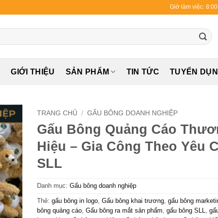
Giờ làm việc: 8:0
Ủ
GIỚI THIỆU
SẢN PHẨM
TIN TỨC
TUYỂN DỤ
TRANG CHỦ
/
GẤU BÔNG DOANH NGHIỆP
Gấu Bông Quảng Cáo Thươ
Hiệu – Gia Công Theo Yêu 
SLL
Danh mục:
Gấu bông doanh nghiệp
Thẻ:
gấu bông in logo
,
Gấu bông khai trương
,
gấu bông marketi
bông quảng cáo
,
Gấu bông ra mắt sản phẩm
,
gấu bông SLL
,
gấ