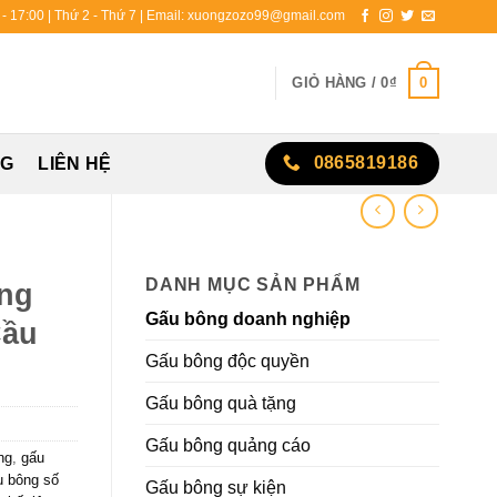
0 - 17:00 | Thứ 2 - Thứ 7 | Email: xuongzozo99@gmail.com
0
GIỎ HÀNG /
0
₫
0865819186
NG
LIÊN HỆ
DANH MỤC SẢN PHẨM
ng
Gấu bông doanh nghiệp
Cầu
Gấu bông độc quyền
Gấu bông quà tặng
Gấu bông quảng cáo
ng
,
gấu
u bông số
Gấu bông sự kiện