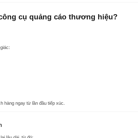
 công cụ quảng cáo thương hiệu?
giác:
h hàng ngay từ lần đầu tiếp xúc.
n
 lâu dài, từ đó: