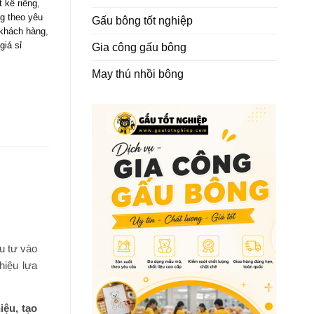
t kế riêng
,
g theo yêu
Gấu bông tốt nghiệp
 khách hàng
,
iá sỉ
Gia công gấu bông
May thú nhồi bông
u tư vào
hiệu lựa
iệu, tạo