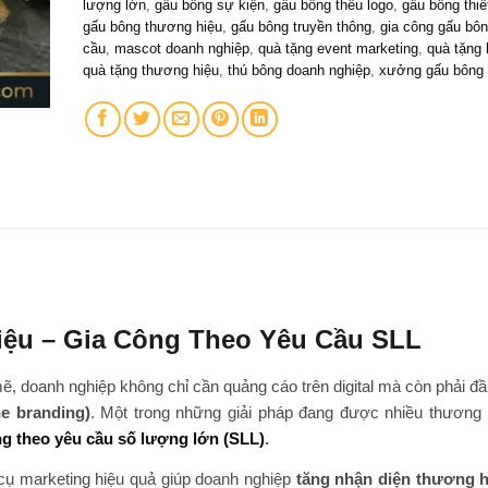
lượng lớn
,
gấu bông sự kiện
,
gấu bông thêu logo
,
gấu bông thiế
gấu bông thương hiệu
,
gấu bông truyền thông
,
gia công gấu bôn
cầu
,
mascot doanh nghiệp
,
quà tặng event marketing
,
quà tặng
quà tặng thương hiệu
,
thú bông doanh nghiệp
,
xưởng gấu bông g
ệu – Gia Công Theo Yêu Cầu SLL
, doanh nghiệp không chỉ cần quảng cáo trên digital mà còn phải đầ
ne branding)
. Một trong những giải pháp đang được nhiều thương 
g theo yêu cầu số lượng lớn (SLL)
.
 cụ marketing hiệu quả giúp doanh nghiệp
tăng nhận diện thương h