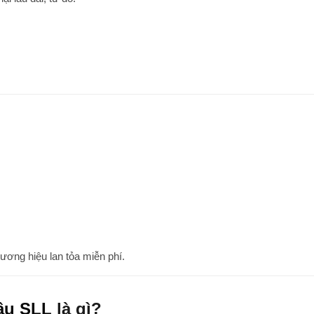
ơng hiệu lan tỏa miễn phí.
ầu SLL
là gì?