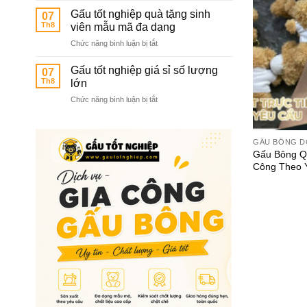
sỉ
các
Gấu tốt nghiệp quà tặng sinh
07
gấu
trường
Th8
viên mẫu mã đa dạng
tốt
mầm
ở
Chức năng bình luận bị tắt
nghiệp
non
Gấu
hàng
tốt
chuẩn
Gấu tốt nghiệp giá sỉ số lượng
07
nghiệp
chất
Th8
lớn
quà
lượng
ở
Chức năng bình luận bị tắt
tặng
cao
Gấu
sinh
tốt
viên
nghiệp
mẫu
GẤU BÔNG D
giá
mã
Gấu Bông Q
sỉ
đa
Công Theo 
số
dạng
lượng
lớn