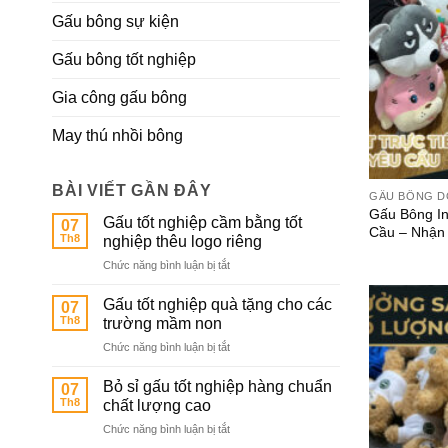
Gấu bông sự kiện
Gấu bông tốt nghiệp
Gia công gấu bông
May thú nhồi bông
BÀI VIẾT GẦN ĐÂY
GẤU BÔNG D
Gấu Bông I
Gấu tốt nghiệp cầm bằng tốt
07
Cầu – Nhận
Th8
nghiệp thêu logo riêng
ở
Chức năng bình luận bị tắt
Gấu
tốt
Gấu tốt nghiệp quà tặng cho các
07
nghiệp
Th8
trường mầm non
cầm
ở
Chức năng bình luận bị tắt
bằng
Gấu
tốt
tốt
nghiệp
Bỏ sỉ gấu tốt nghiệp hàng chuẩn
07
nghiệp
thêu
Th8
chất lượng cao
quà
logo
ở
Chức năng bình luận bị tắt
tặng
riêng
Bỏ
cho