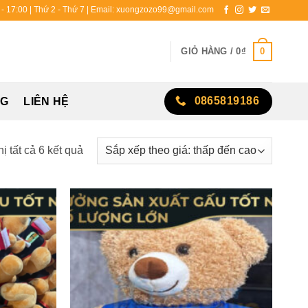
0 - 17:00 | Thứ 2 - Thứ 7 | Email: xuongzozo99@gmail.com
0
GIỎ HÀNG /
0
₫
0865819186
NG
LIÊN HỆ
Đã
hị tất cả 6 kết quả
sắp
xếp
theo
giá:
thấp
đến
cao