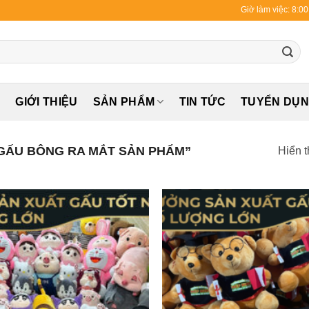
Giờ làm việc: 8:0
Ủ
GIỚI THIỆU
SẢN PHẨM
TIN TỨC
TUYỂN DỤ
GẤU BÔNG RA MẮT SẢN PHẨM”
Hiển t