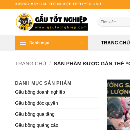
Bỏ
XƯỞNG MAY GẤU TỐT NGHIỆP THEO YÊU CẦU
qua
nội
Tìm
dung
kiếm:
Danh mục
TRANG CH
TRANG CHỦ
/
SẢN PHẨM ĐƯỢC GẮN THẺ “
DANH MỤC SẢN PHẨM
Gấu bông doanh nghiệp
Gấu bông độc quyền
Gấu bông quà tặng
Gấu bông quảng cáo