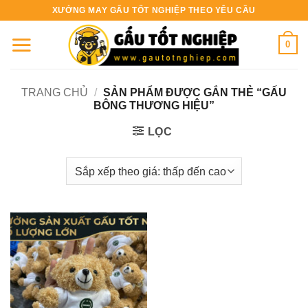
Bỏ
XƯỞNG MAY GẤU TỐT NGHIỆP THEO YÊU CẦU
qua
nội
0
dung
TRANG CHỦ
/
SẢN PHẨM ĐƯỢC GẮN THẺ “GẤU
BÔNG THƯƠNG HIỆU”
LỌC