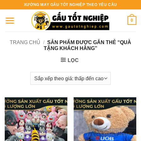
Bỏ
XƯỞNG MAY GẤU TỐT NGHIỆP THEO YÊU CẦU
qua
nội
0
dung
TRANG CHỦ
/
SẢN PHẨM ĐƯỢC GẮN THẺ “QUÀ
TẶNG KHÁCH HÀNG”
LỌC