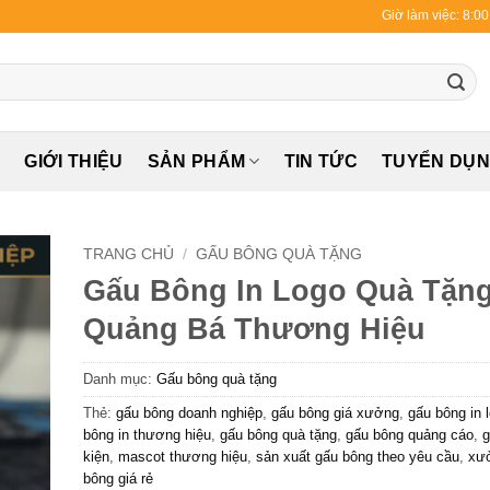
Giờ làm việc: 8:0
Ủ
GIỚI THIỆU
SẢN PHẨM
TIN TỨC
TUYỂN DỤ
TRANG CHỦ
/
GẤU BÔNG QUÀ TẶNG
Gấu Bông In Logo Quà Tặn
Quảng Bá Thương Hiệu
Danh mục:
Gấu bông quà tặng
Thẻ:
gấu bông doanh nghiệp
,
gấu bông giá xưởng
,
gấu bông in 
bông in thương hiệu
,
gấu bông quà tặng
,
gấu bông quảng cáo
,
g
kiện
,
mascot thương hiệu
,
sản xuất gấu bông theo yêu cầu
,
xư
bông giá rẻ