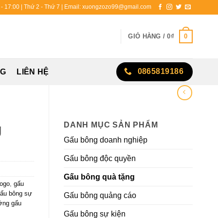
0 - 17:00 | Thứ 2 - Thứ 7 | Email: xuongzozo99@gmail.com
0
GIỎ HÀNG /
0
₫
0865819186
NG
LIÊN HỆ
DANH MỤC SẢN PHẨM
g
Gấu bông doanh nghiệp
Gấu bông độc quyền
Gấu bông quà tặng
logo
,
gấu
ấu bông sự
Gấu bông quảng cáo
ởng gấu
Gấu bông sự kiện