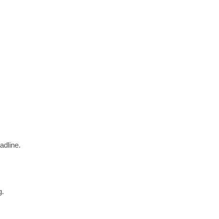
adline.
g.