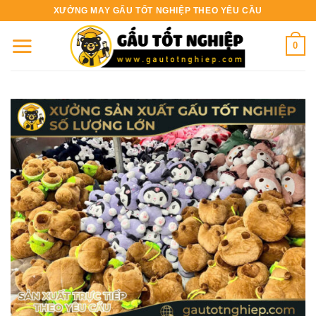
Bỏ
XƯỞNG MAY GẤU TỐT NGHIỆP THEO YÊU CẦU
qua
nội
0
dung