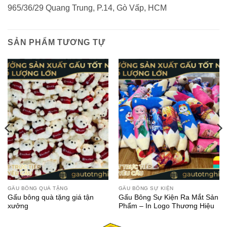
965/36/29 Quang Trung, P.14, Gò Vấp, HCM
SẢN PHẨM TƯƠNG TỰ
GẤU BÔNG QUÀ TẶNG
GẤU BÔNG SỰ KIỆN
Gấu bông quà tặng giá tận
Gấu Bông Sự Kiện Ra Mắt Sản
xưởng
Phẩm – In Logo Thương Hiệu