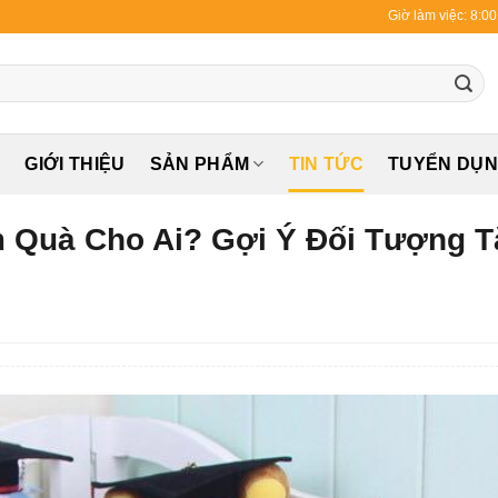
Giờ làm việc: 8:0
Ủ
GIỚI THIỆU
SẢN PHẨM
TIN TỨC
TUYỂN DỤ
 Quà Cho Ai? Gợi Ý Đối Tượng 