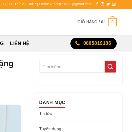
0 - 17:00 | Thứ 2 - Thứ 7 | Email: xuongzozo99@gmail.com
0
GIỎ HÀNG /
0
₫
0865819186
NG
LIÊN HỆ
Tặng
DANH MỤC
Tin tức
Tuyển dụng