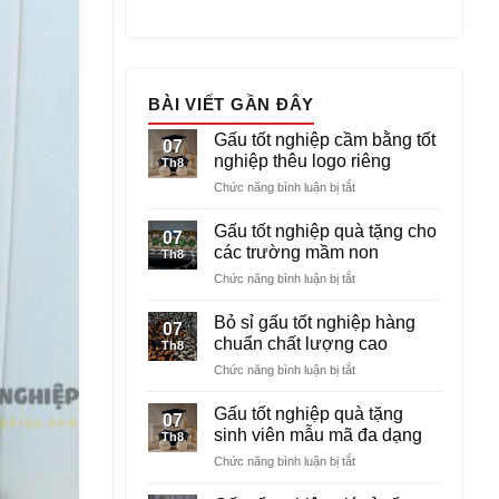
BÀI VIẾT GẦN ĐÂY
Gấu tốt nghiệp cầm bằng tốt
07
nghiệp thêu logo riêng
Th8
ở
Chức năng bình luận bị tắt
Gấu
tốt
Gấu tốt nghiệp quà tặng cho
07
nghiệp
các trường mầm non
Th8
cầm
ở
Chức năng bình luận bị tắt
bằng
Gấu
tốt
tốt
nghiệp
Bỏ sỉ gấu tốt nghiệp hàng
07
nghiệp
thêu
chuẩn chất lượng cao
Th8
quà
logo
ở
Chức năng bình luận bị tắt
tặng
riêng
Bỏ
cho
sỉ
các
Gấu tốt nghiệp quà tặng
07
gấu
trường
sinh viên mẫu mã đa dạng
Th8
tốt
mầm
ở
Chức năng bình luận bị tắt
nghiệp
non
Gấu
hàng
tốt