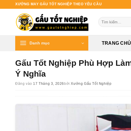
Bỏ
XƯỞNG MAY GẤU TỐT NGHIỆP THEO YÊU CẦU
qua
nội
Tìm
dung
kiếm:
Danh mục
TRANG CH
Gấu Tốt Nghiệp Phù Hợp Làm
Ý Nghĩa
Đăng vào
17 Tháng 3, 2026
bởi
Xưởng Gấu Tốt Nghiệp