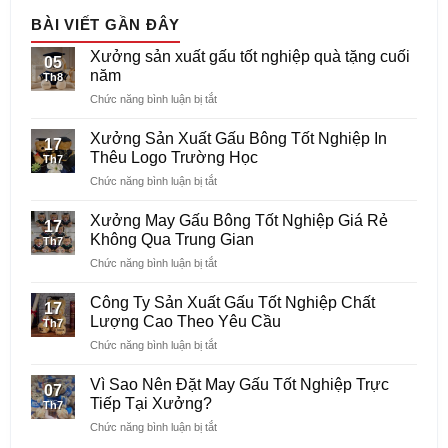
BÀI VIẾT GẦN ĐÂY
Xưởng sản xuất gấu tốt nghiệp quà tặng cuối
05
năm
Th8
ở
Chức năng bình luận bị tắt
Xưởng
sản
Xưởng Sản Xuất Gấu Bông Tốt Nghiệp In
17
xuất
Thêu Logo Trường Học
Th7
gấu
ở
Chức năng bình luận bị tắt
tốt
Xưởng
nghiệp
Sản
quà
Xưởng May Gấu Bông Tốt Nghiệp Giá Rẻ
17
Xuất
tặng
Không Qua Trung Gian
Th7
Gấu
cuối
ở
Chức năng bình luận bị tắt
Bông
năm
Xưởng
Tốt
May
Nghiệp
Công Ty Sản Xuất Gấu Tốt Nghiệp Chất
17
Gấu
In
Lượng Cao Theo Yêu Cầu
Th7
Bông
Thêu
ở
Chức năng bình luận bị tắt
Tốt
Logo
Công
Nghiệp
Trường
Ty
Giá
Vì Sao Nên Đặt May Gấu Tốt Nghiệp Trực
Học
07
Sản
Rẻ
Tiếp Tại Xưởng?
Th7
Xuất
Không
ở
Chức năng bình luận bị tắt
Gấu
Qua
Vì
Tốt