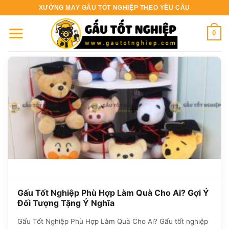
Bỏ
XƯỞNG MAY GẤU TỐT NGHIỆP THEO YÊU CẦU
qua
nội
0
dung
Gấu Tốt Nghiệp Phù Hợp Làm Quà Cho Ai? Gợi Ý
Đối Tượng Tặng Ý Nghĩa
Gấu Tốt Nghiệp Phù Hợp Làm Quà Cho Ai? Gấu tốt nghiệp