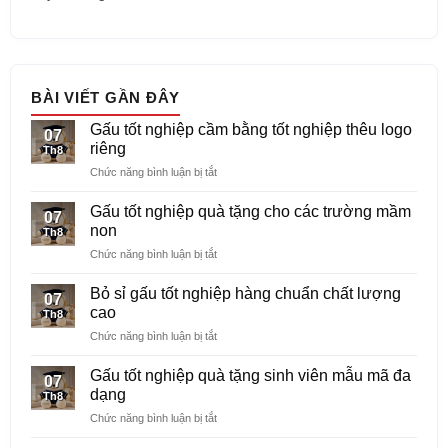
BÀI VIẾT GẦN ĐÂY
Gấu tốt nghiệp cầm bằng tốt nghiệp thêu logo
07
riêng
Th8
ở
Chức năng bình luận bị tắt
Gấu
tốt
Gấu tốt nghiệp quà tặng cho các trường mầm
07
nghiệp
non
Th8
cầm
ở
Chức năng bình luận bị tắt
bằng
Gấu
tốt
tốt
nghiệp
Bỏ sỉ gấu tốt nghiệp hàng chuẩn chất lượng
07
nghiệp
thêu
cao
Th8
quà
logo
ở
Chức năng bình luận bị tắt
tặng
riêng
Bỏ
cho
sỉ
các
Gấu tốt nghiệp quà tặng sinh viên mẫu mã đa
07
gấu
trường
dạng
Th8
tốt
mầm
ở
Chức năng bình luận bị tắt
nghiệp
non
Gấu
hàng