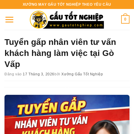
Bỏ
XƯỞNG MAY GẤU TỐT NGHIỆP THEO YÊU CẦU
qua
nội
0
dung
Tuyển gấp nhân viên tư vấn
khách hàng làm việc tại Gò
Vấp
Đăng vào
17 Tháng 3, 2026
bởi
Xưởng Gấu Tốt Nghiệp