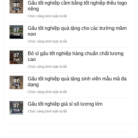
Gấu tốt nghiệp cầm bằng tốt nghiệp thêu logo
07
riêng
Th8
ở
Chức năng bình luận bị tắt
Gấu
tốt
Gấu tốt nghiệp quà tặng cho các trường mầm
07
nghiệp
non
Th8
cầm
ở
Chức năng bình luận bị tắt
bằng
Gấu
tốt
tốt
nghiệp
Bỏ sỉ gấu tốt nghiệp hàng chuẩn chất lượng
07
nghiệp
thêu
cao
Th8
quà
logo
ở
Chức năng bình luận bị tắt
tặng
riêng
Bỏ
cho
sỉ
các
Gấu tốt nghiệp quà tặng sinh viên mẫu mã đa
07
gấu
trường
dạng
Th8
tốt
mầm
ở
Chức năng bình luận bị tắt
nghiệp
non
Gấu
hàng
tốt
chuẩn
Gấu tốt nghiệp giá sỉ số lượng lớn
07
nghiệp
chất
Th8
ở
Chức năng bình luận bị tắt
quà
lượng
Gấu
tặng
cao
tốt
sinh
nghiệp
viên
giá
mẫu
sỉ