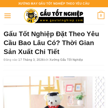
Bỏ
XƯỞNG MAY GẤU TỐT NGHIỆP THEO YÊU CẦU
qua
nội
0
dung
Gấu Tốt Nghiệp Đặt Theo Yêu
Cầu Bao Lâu Có? Thời Gian
Sản Xuất Chi Tiết
Đăng vào
17 Tháng 3, 2026
bởi
Xưởng Gấu Tốt Nghiệp