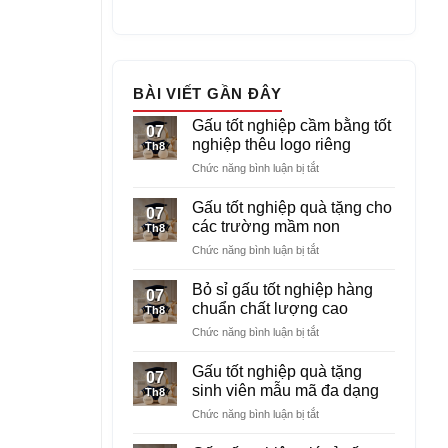
BÀI VIẾT GẦN ĐÂY
Gấu tốt nghiệp cầm bằng tốt
07
nghiệp thêu logo riêng
Th8
ở
Chức năng bình luận bị tắt
Gấu
tốt
Gấu tốt nghiệp quà tặng cho
07
nghiệp
các trường mầm non
Th8
cầm
ở
Chức năng bình luận bị tắt
bằng
Gấu
tốt
tốt
nghiệp
Bỏ sỉ gấu tốt nghiệp hàng
07
nghiệp
thêu
chuẩn chất lượng cao
Th8
quà
logo
ở
Chức năng bình luận bị tắt
tặng
riêng
Bỏ
cho
sỉ
các
Gấu tốt nghiệp quà tặng
07
gấu
trường
sinh viên mẫu mã đa dạng
Th8
tốt
mầm
ở
Chức năng bình luận bị tắt
nghiệp
non
Gấu
hàng
tốt