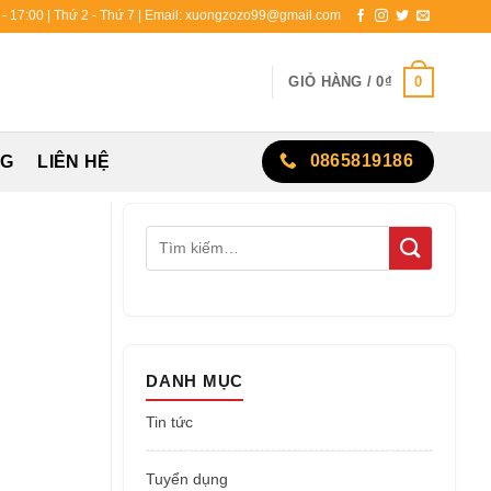
0 - 17:00 | Thứ 2 - Thứ 7 | Email: xuongzozo99@gmail.com
0
GIỎ HÀNG /
0
₫
0865819186
NG
LIÊN HỆ
DANH MỤC
Tin tức
Tuyển dụng