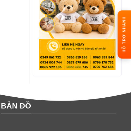
HỖ TRỢ NHANH
BẢN ĐỒ