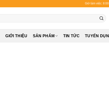
Giờ làm việc: 8:0
Ủ
GIỚI THIỆU
SẢN PHẨM
TIN TỨC
TUYỂN DỤ