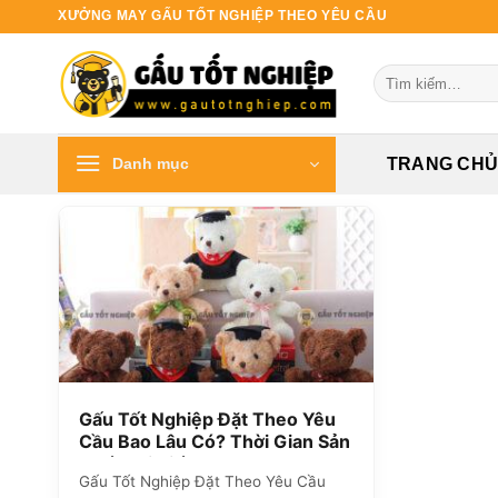
Bỏ
XƯỞNG MAY GẤU TỐT NGHIỆP THEO YÊU CẦU
qua
nội
Tìm
dung
kiếm:
Danh mục
TRANG CH
Gấu Tốt Nghiệp Đặt Theo Yêu
Cầu Bao Lâu Có? Thời Gian Sản
Xuất Chi Tiết
Gấu Tốt Nghiệp Đặt Theo Yêu Cầu