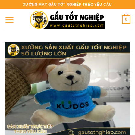
Bỏ
XƯỞNG MAY GẤU TỐT NGHIỆP THEO YÊU CẦU
qua
nội
0
dung