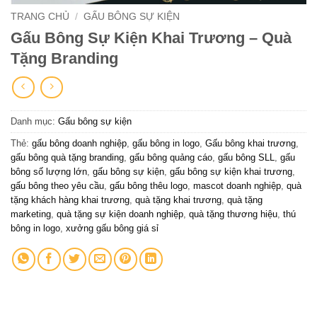
TRANG CHỦ
/
GẤU BÔNG SỰ KIỆN
Gấu Bông Sự Kiện Khai Trương – Quà
Tặng Branding
Danh mục:
Gấu bông sự kiện
Thẻ:
gấu bông doanh nghiệp
,
gấu bông in logo
,
Gấu bông khai trương
,
gấu bông quà tặng branding
,
gấu bông quảng cáo
,
gấu bông SLL
,
gấu
bông số lượng lớn
,
gấu bông sự kiện
,
gấu bông sự kiện khai trương
,
gấu bông theo yêu cầu
,
gấu bông thêu logo
,
mascot doanh nghiệp
,
quà
tặng khách hàng khai trương
,
quà tặng khai trương
,
quà tặng
marketing
,
quà tặng sự kiện doanh nghiệp
,
quà tặng thương hiệu
,
thú
bông in logo
,
xưởng gấu bông giá sỉ