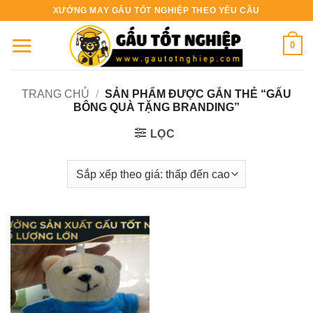
Bỏ
XƯỞNG MAY GẤU TỐT NGHIỆP THEO YÊU CẦU
qua
nội
0
dung
TRANG CHỦ
/
SẢN PHẨM ĐƯỢC GẮN THẺ “GẤU
BÔNG QUÀ TẶNG BRANDING”
LỌC