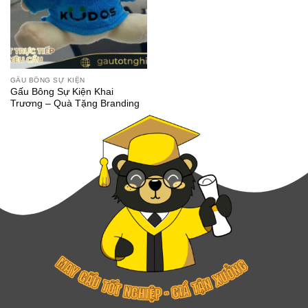
GẤU BÔNG SỰ KIỆN
Gấu Bông Sự Kiện Khai
Trương – Quà Tặng Branding