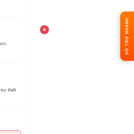
HỖ TRỢ NHANH
hơn.
rợ thiết