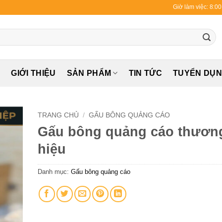
Giờ làm việc: 8:0
Ủ
GIỚI THIỆU
SẢN PHẨM
TIN TỨC
TUYỂN DỤ
TRANG CHỦ
/
GẤU BÔNG QUẢNG CÁO
Gấu bông quảng cáo thươn
hiệu
Danh mục:
Gấu bông quảng cáo