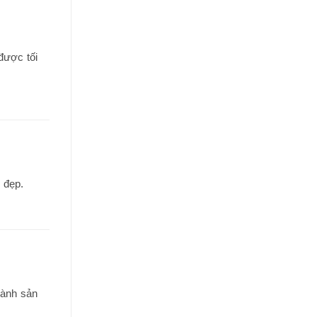
được tối
 đẹp.
hành sản