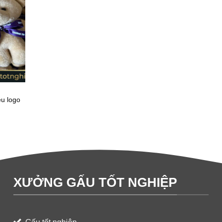
êu logo
XƯỞNG GẤU TỐT NGHIỆP