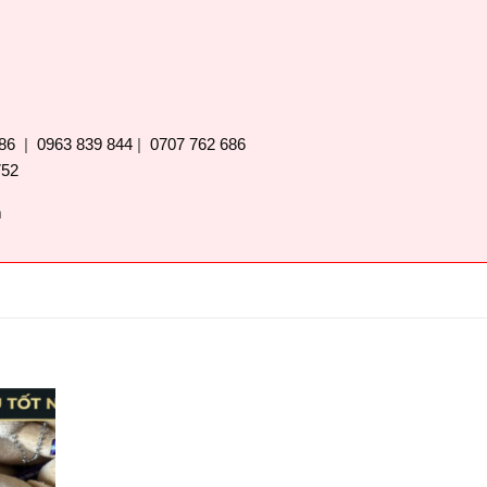
86
|
0963 839 844
|
0707 762 686
752
m