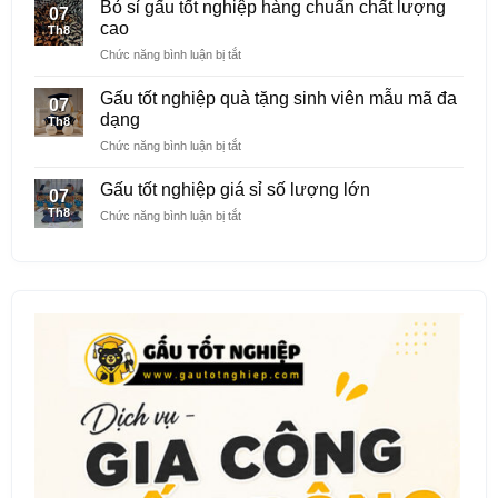
tốt
nghiệp
Bỏ sỉ gấu tốt nghiệp hàng chuẩn chất lượng
07
nghiệp
thêu
cao
Th8
quà
logo
ở
Chức năng bình luận bị tắt
tặng
riêng
Bỏ
cho
sỉ
các
Gấu tốt nghiệp quà tặng sinh viên mẫu mã đa
07
gấu
trường
dạng
Th8
tốt
mầm
ở
Chức năng bình luận bị tắt
nghiệp
non
Gấu
hàng
tốt
chuẩn
Gấu tốt nghiệp giá sỉ số lượng lớn
07
nghiệp
chất
Th8
ở
Chức năng bình luận bị tắt
quà
lượng
Gấu
tặng
cao
tốt
sinh
nghiệp
viên
giá
mẫu
sỉ
mã
số
đa
lượng
dạng
lớn