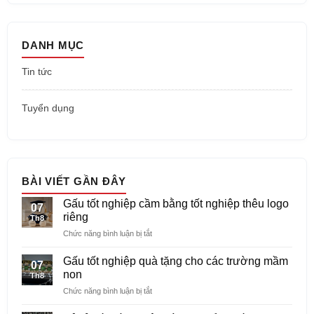
DANH MỤC
Tin tức
Tuyển dụng
BÀI VIẾT GẦN ĐÂY
Gấu tốt nghiệp cầm bằng tốt nghiệp thêu logo
07
riêng
Th8
ở
Chức năng bình luận bị tắt
Gấu
tốt
Gấu tốt nghiệp quà tặng cho các trường mầm
07
nghiệp
non
Th8
cầm
ở
Chức năng bình luận bị tắt
bằng
Gấu
tốt