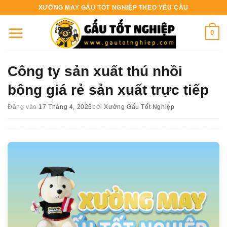
Bỏ
XƯỞNG MAY GẤU TỐT NGHIỆP THEO YÊU CẦU
qua
nội
0
dung
Công ty sản xuất thú nhồi
bông giá rẻ sản xuất trực tiếp
Đăng vào
17 Tháng 4, 2026
bởi
Xưởng Gấu Tốt Nghiệp