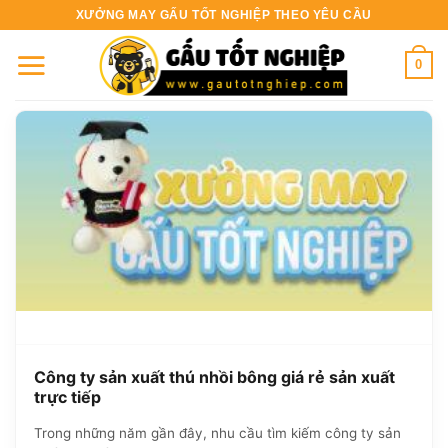
Bỏ
XƯỞNG MAY GẤU TỐT NGHIỆP THEO YÊU CẦU
qua
nội
0
dung
Công ty sản xuất thú nhồi bông giá rẻ sản xuất
trực tiếp
Trong những năm gần đây, nhu cầu tìm kiếm công ty sản