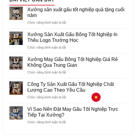
Xưởng sản xuất gấu tốt nghiệp quà tặng cuối
05
năm
Th8
ở
Chức năng bình luận bị tắt
Xưởng
sản
Xưởng Sản Xuất Gấu Bông Tốt Nghiệp In
17
xuất
Thêu Logo Trường Học
Th7
gấu
ở
Chức năng bình luận bị tắt
tốt
Xưởng
nghiệp
Sản
quà
Xưởng May Gấu Bông Tốt Nghiệp Giá Rẻ
17
Xuất
tặng
Không Qua Trung Gian
Th7
Gấu
cuối
ở
Chức năng bình luận bị tắt
Bông
năm
Xưởng
Tốt
May
Nghiệp
Công Ty Sản Xuất Gấu Tốt Nghiệp Chất
17
Gấu
In
Lượng Cao Theo Yêu Cầu
Th7
Bông
Thêu
ở
Chức năng bình luận bị tắt
Tốt
Logo
Công
Nghiệp
Trường
Ty
Giá
Vì Sao Nên Đặt May Gấu Tốt Nghiệp Trực
Học
07
Sản
Rẻ
Tiếp Tại Xưởng?
Th7
Xuất
Không
ở
Chức năng bình luận bị tắt
Gấu
Qua
Vì
Tốt
Trung
Sao
Nghiệp
Gian