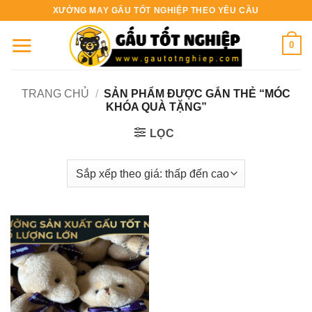
Bỏ
XƯỞNG MAY GẤU TỐT NGHIỆP THEO YÊU CẦU
qua
nội
0
dung
TRANG CHỦ
/
SẢN PHẨM ĐƯỢC GẮN THẺ “MÓC
KHÓA QUÀ TẶNG”
LỌC