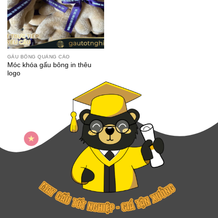
GẤU BÔNG QUẢNG CÁO
Móc khóa gấu bông in thêu
logo