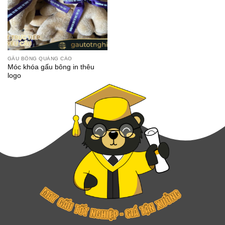
GẤU BÔNG QUẢNG CÁO
Móc khóa gấu bông in thêu
logo