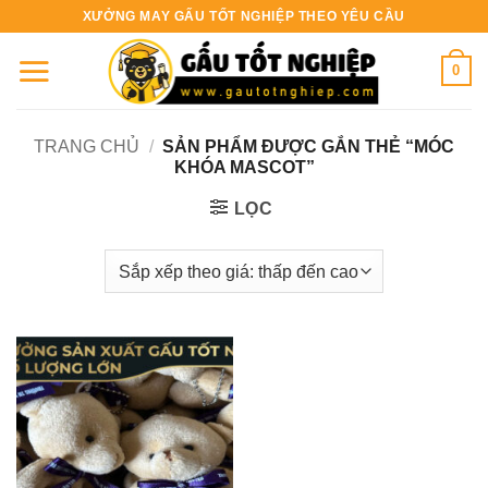
Bỏ
XƯỞNG MAY GẤU TỐT NGHIỆP THEO YÊU CẦU
qua
nội
0
dung
TRANG CHỦ
/
SẢN PHẨM ĐƯỢC GẮN THẺ “MÓC
KHÓA MASCOT”
LỌC