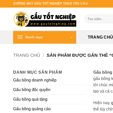
Bỏ
XƯỞNG MAY GẤU TỐT NGHIỆP THEO YÊU CẦU
qua
nội
Tìm
dung
kiếm:
Danh mục
TRANG CH
TRANG CHỦ
/
SẢN PHẨM ĐƯỢC GẮN THẺ “
DANH MỤC SẢN PHẨM
Gấu bông 
gấu bông k
Gấu bông doanh nghiệp
lời chúc m
Gấu bông độc quyền
tạo và cả c
Gấu bông quà tặng
Hiện nay,
Gấu bông quảng cáo
thể tùy ch