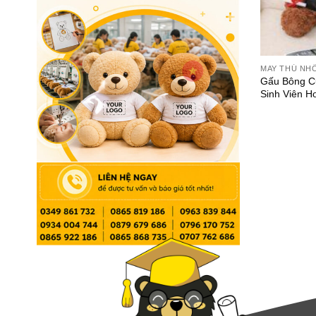
MAY THÚ NH
Gấu Bông C
Sinh Viên H