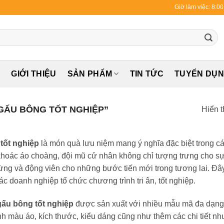
Giờ làm việc: 8:0
Ủ
GIỚI THIỆU
SẢN PHẨM
TIN TỨC
TUYỂN DỤ
GẤU BÔNG TỐT NGHIỆP”
Hiển t
tốt nghiệp
là món quà lưu niệm mang ý nghĩa đặc biệt trong các
hoác áo choàng, đội mũ cử nhân không chỉ tượng trưng cho s
ừng và động viên cho những bước tiến mới trong tương lai. Đây 
ác doanh nghiệp tổ chức chương trình tri ân, tốt nghiệp.
gấu bông tốt nghiệp
được sản xuất với nhiều mẫu mã đa dạng v
ỉnh màu áo, kích thước, kiểu dáng cũng như thêm các chi tiết nh