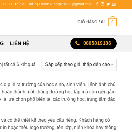
0 - 17:00 | Thứ 2 - Thứ 7 | Email: xuongzozo99@gmail.com
0
GIỎ HÀNG /
0
₫
0865819186
NG
LIÊN HỆ
Đã
hị tất cả 6 kết quả
sắp
xếp
 dịp lễ ra trường của học sinh, sinh viên. Hình ảnh chú
theo
ự hoàn thành một chặng đường học tập mà còn gửi gắm
giá:
là lựa chọn phổ biến tại các trường học, trung tâm đào
thấp
đến
cao
à có thể thiết kế theo yêu cầu riêng. Khách hàng có
ư in hoặc thêu logo trường, tên lớp, niên khóa hay thông