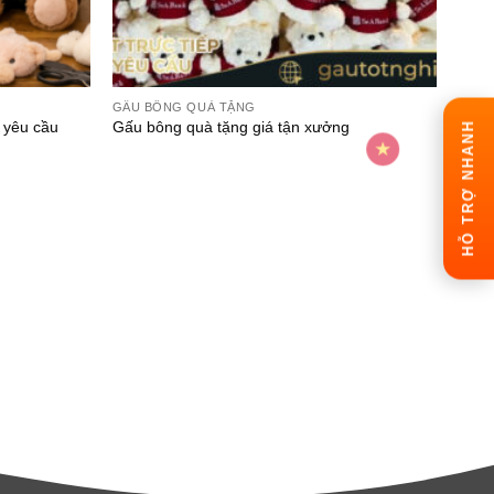
GẤU BÔNG QUÀ TẶNG
 yêu cầu
Gấu bông quà tặng giá tận xưởng
HỖ TRỢ NHANH