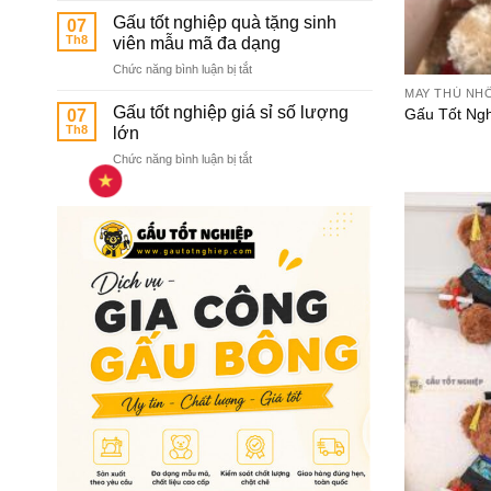
sỉ
các
Gấu tốt nghiệp quà tặng sinh
07
gấu
trường
Th8
viên mẫu mã đa dạng
tốt
mầm
ở
Chức năng bình luận bị tắt
nghiệp
non
Gấu
hàng
MAY THÚ NH
tốt
chuẩn
Gấu tốt nghiệp giá sỉ số lượng
Gấu Tốt Ngh
07
nghiệp
chất
Th8
lớn
quà
lượng
ở
Chức năng bình luận bị tắt
tặng
cao
Gấu
sinh
tốt
viên
nghiệp
mẫu
giá
mã
sỉ
đa
số
dạng
lượng
lớn