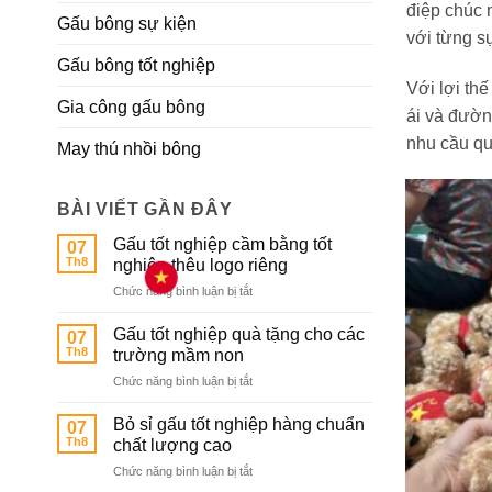
điệp chúc 
Gấu bông sự kiện
với từng sự
Gấu bông tốt nghiệp
Với lợi thế
Gia công gấu bông
ái và đườn
nhu cầu quà
May thú nhồi bông
BÀI VIẾT GẦN ĐÂY
Gấu tốt nghiệp cầm bằng tốt
07
Th8
nghiệp thêu logo riêng
ở
Chức năng bình luận bị tắt
Gấu
tốt
Gấu tốt nghiệp quà tặng cho các
07
nghiệp
Th8
trường mầm non
cầm
ở
Chức năng bình luận bị tắt
bằng
Gấu
tốt
tốt
nghiệp
Bỏ sỉ gấu tốt nghiệp hàng chuẩn
07
nghiệp
thêu
Th8
chất lượng cao
quà
logo
ở
Chức năng bình luận bị tắt
tặng
riêng
Bỏ
cho