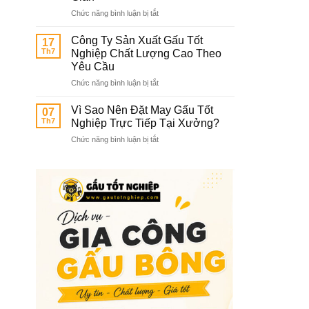
Bông
ở
Chức năng bình luận bị tắt
Tốt
Xưởng
Nghiệp
May
In
Công Ty Sản Xuất Gấu Tốt
17
Gấu
Thêu
Th7
Nghiệp Chất Lượng Cao Theo
Bông
Logo
Yêu Cầu
Tốt
Trường
ở
Chức năng bình luận bị tắt
Nghiệp
Học
Công
Giá
Ty
Rẻ
Vì Sao Nên Đặt May Gấu Tốt
07
Sản
Không
Th7
Nghiệp Trực Tiếp Tại Xưởng?
Xuất
Qua
ở
Chức năng bình luận bị tắt
Gấu
Trung
Vì
Tốt
Gian
Sao
Nghiệp
Nên
Chất
Đặt
Lượng
May
Cao
Gấu
Theo
Tốt
Yêu
Nghiệp
Cầu
Trực
Tiếp
Tại
Xưởng?