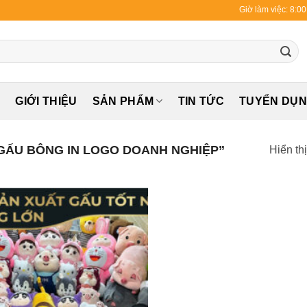
Giờ làm việc: 8:0
Ủ
GIỚI THIỆU
SẢN PHẨM
TIN TỨC
TUYỂN DỤ
GẤU BÔNG IN LOGO DOANH NGHIỆP”
Hiển th