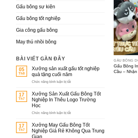
Gấu bông sự kiện
Gấu bông tốt nghiệp
Gia công gấu bông
May thú nhồi bông
BÀI VIẾT GẦN ĐÂY
GẤU BÔNG D
Gấu Bông I
Xưởng sản xuất gấu tốt nghiệp
05
Cầu – Nhận
Th8
quà tặng cuối năm
ở
Chức năng bình luận bị tắt
Xưởng
sản
Xưởng Sản Xuất Gấu Bông Tốt
17
xuất
Th7
Nghiệp In Thêu Logo Trường
gấu
Học
tốt
ở
Chức năng bình luận bị tắt
nghiệp
Xưởng
quà
Sản
tặng
Xưởng May Gấu Bông Tốt
17
Xuất
cuối
Th7
Nghiệp Giá Rẻ Không Qua Trung
Gấu
năm
Gian