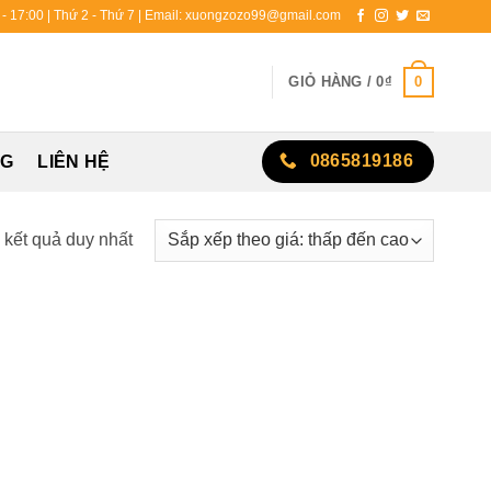
0 - 17:00 | Thứ 2 - Thứ 7 | Email: xuongzozo99@gmail.com
0
GIỎ HÀNG /
0
₫
0865819186
NG
LIÊN HỆ
ị kết quả duy nhất