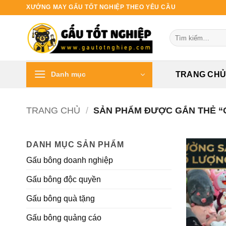
Bỏ
XƯỞNG MAY GẤU TỐT NGHIỆP THEO YÊU CẦU
qua
nội
Tìm
dung
kiếm:
Danh mục
TRANG CH
TRANG CHỦ
/
SẢN PHẨM ĐƯỢC GẮN THẺ “
DANH MỤC SẢN PHẨM
Gấu bông doanh nghiệp
Gấu bông độc quyền
Gấu bông quà tặng
Gấu bông quảng cáo