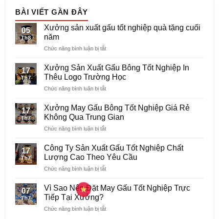
BÀI VIẾT GẦN ĐÂY
Xưởng sản xuất gấu tốt nghiệp quà tặng cuối
05
năm
Th8
ở
Chức năng bình luận bị tắt
Xưởng
sản
Xưởng Sản Xuất Gấu Bông Tốt Nghiệp In
17
xuất
Thêu Logo Trường Học
Th7
gấu
ở
Chức năng bình luận bị tắt
tốt
Xưởng
nghiệp
Sản
quà
Xưởng May Gấu Bông Tốt Nghiệp Giá Rẻ
17
Xuất
tặng
Không Qua Trung Gian
Th7
Gấu
cuối
ở
Chức năng bình luận bị tắt
Bông
năm
Xưởng
Tốt
May
Nghiệp
Công Ty Sản Xuất Gấu Tốt Nghiệp Chất
17
Gấu
In
Lượng Cao Theo Yêu Cầu
Th7
Bông
Thêu
ở
Chức năng bình luận bị tắt
Tốt
Logo
Công
Nghiệp
Trường
Ty
Giá
Vì Sao Nên Đặt May Gấu Tốt Nghiệp Trực
Học
07
Sản
Rẻ
Tiếp Tại Xưởng?
Th7
Xuất
Không
ở
Chức năng bình luận bị tắt
Gấu
Qua
Vì
Tốt