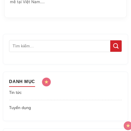
mẽ tại Việt Nam....
DANH MỤC
Tin tức
Tuyển dụng