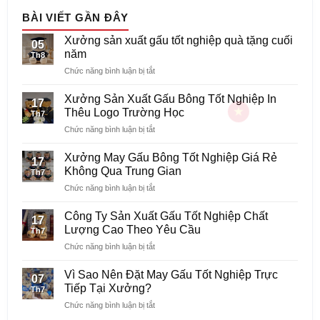
BÀI VIẾT GẦN ĐÂY
Xưởng sản xuất gấu tốt nghiệp quà tặng cuối
05
năm
Th8
ở
Chức năng bình luận bị tắt
Xưởng
sản
Xưởng Sản Xuất Gấu Bông Tốt Nghiệp In
17
xuất
Thêu Logo Trường Học
Th7
gấu
ở
Chức năng bình luận bị tắt
tốt
Xưởng
nghiệp
Sản
quà
Xưởng May Gấu Bông Tốt Nghiệp Giá Rẻ
17
Xuất
tặng
Không Qua Trung Gian
Th7
Gấu
cuối
ở
Chức năng bình luận bị tắt
Bông
năm
Xưởng
Tốt
May
Nghiệp
Công Ty Sản Xuất Gấu Tốt Nghiệp Chất
17
Gấu
In
Lượng Cao Theo Yêu Cầu
Th7
Bông
Thêu
ở
Chức năng bình luận bị tắt
Tốt
Logo
Công
Nghiệp
Trường
Ty
Giá
Vì Sao Nên Đặt May Gấu Tốt Nghiệp Trực
Học
07
Sản
Rẻ
Tiếp Tại Xưởng?
Th7
Xuất
Không
ở
Chức năng bình luận bị tắt
Gấu
Qua
Vì
Tốt