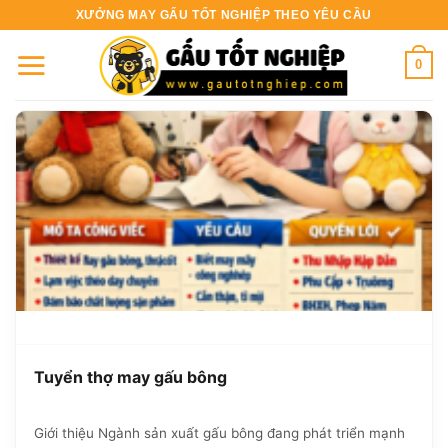
Bỏ
XƯỞNG MAY GẤU TỐT NGHIỆP THEO YÊU CẦU
qua
nội
0
dung
Tuyển thợ may gấu bông
Giới thiệu Ngành sản xuất gấu bông đang phát triển mạnh