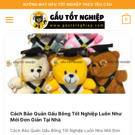
Bỏ
XƯỞNG MAY GẤU TỐT NGHIỆP THEO YÊU CẦU
qua
nội
0
dung
Cách Bảo Quản Gấu Bông Tốt Nghiệp Luôn Như
Mới Đơn Giản Tại Nhà
Cách Bảo Quản Gấu Bông Tốt Nghiệp Luôn Như Mới Đơn