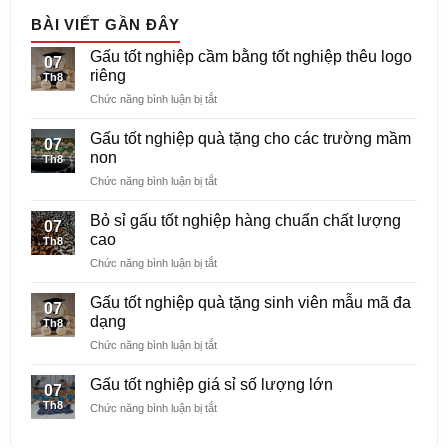
BÀI VIẾT GẦN ĐÂY
Gấu tốt nghiệp cầm bằng tốt nghiệp thêu logo
07
riêng
Th8
ở
Chức năng bình luận bị tắt
Gấu
tốt
Gấu tốt nghiệp quà tặng cho các trường mầm
07
nghiệp
non
Th8
cầm
ở
Chức năng bình luận bị tắt
bằng
Gấu
tốt
tốt
nghiệp
Bỏ sỉ gấu tốt nghiệp hàng chuẩn chất lượng
07
nghiệp
thêu
cao
Th8
quà
logo
ở
Chức năng bình luận bị tắt
tặng
riêng
Bỏ
cho
sỉ
các
Gấu tốt nghiệp quà tặng sinh viên mẫu mã đa
07
gấu
trường
dạng
Th8
tốt
mầm
ở
Chức năng bình luận bị tắt
nghiệp
non
Gấu
hàng
tốt
chuẩn
Gấu tốt nghiệp giá sỉ số lượng lớn
07
nghiệp
chất
Th8
ở
Chức năng bình luận bị tắt
quà
lượng
Gấu
tặng
cao
tốt
sinh