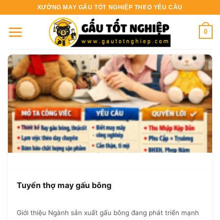
Bỏ
XƯỞNG MAY GẤU TỐT NGHIỆP THEO YÊU CẦU
qua
nội
0
dung
Tuyển thợ may gấu bông
Giới thiệu Ngành sản xuất gấu bông đang phát triển mạnh