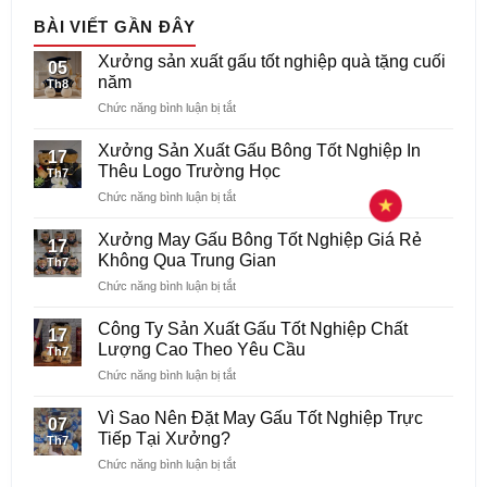
BÀI VIẾT GẦN ĐÂY
Xưởng sản xuất gấu tốt nghiệp quà tặng cuối
05
năm
Th8
ở
Chức năng bình luận bị tắt
Xưởng
sản
Xưởng Sản Xuất Gấu Bông Tốt Nghiệp In
17
xuất
Thêu Logo Trường Học
Th7
gấu
ở
Chức năng bình luận bị tắt
tốt
Xưởng
nghiệp
Sản
quà
Xưởng May Gấu Bông Tốt Nghiệp Giá Rẻ
17
Xuất
tặng
Không Qua Trung Gian
Th7
Gấu
cuối
ở
Chức năng bình luận bị tắt
Bông
năm
Xưởng
Tốt
May
Nghiệp
Công Ty Sản Xuất Gấu Tốt Nghiệp Chất
17
Gấu
In
Lượng Cao Theo Yêu Cầu
Th7
Bông
Thêu
ở
Chức năng bình luận bị tắt
Tốt
Logo
Công
Nghiệp
Trường
Ty
Giá
Vì Sao Nên Đặt May Gấu Tốt Nghiệp Trực
Học
07
Sản
Rẻ
Tiếp Tại Xưởng?
Th7
Xuất
Không
ở
Chức năng bình luận bị tắt
Gấu
Qua
Vì
Tốt