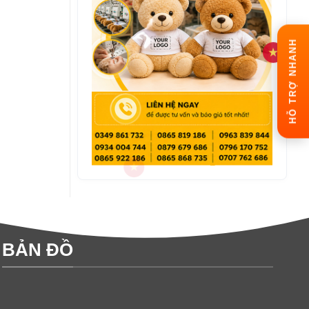
HỖ TRỢ NHANH
BẢN ĐỒ