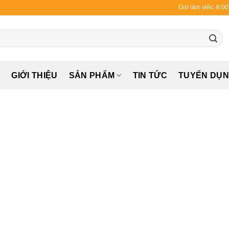
Giờ làm việc: 8:0
Ủ
GIỚI THIỆU
SẢN PHẨM
TIN TỨC
TUYỂN DỤ