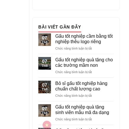
BÀI VIẾT GẦN ĐÂY
Gấu tốt nghiệp cầm bằng tốt
07
nghiệp thêu logo riêng
Th8
ở
Chức năng bình luận bị tắt
Gấu
tốt
Gấu tốt nghiệp quà tặng cho
07
nghiệp
các trường mầm non
Th8
cầm
ở
Chức năng bình luận bị tắt
bằng
Gấu
tốt
tốt
nghiệp
Bỏ sỉ gấu tốt nghiệp hàng
07
nghiệp
thêu
chuẩn chất lượng cao
Th8
quà
logo
ở
Chức năng bình luận bị tắt
tặng
riêng
Bỏ
cho
sỉ
các
Gấu tốt nghiệp quà tặng
07
gấu
trường
sinh viên mẫu mã đa dạng
Th8
tốt
mầm
ở
Chức năng bình luận bị tắt
nghiệp
non
Gấu
hàng
tốt