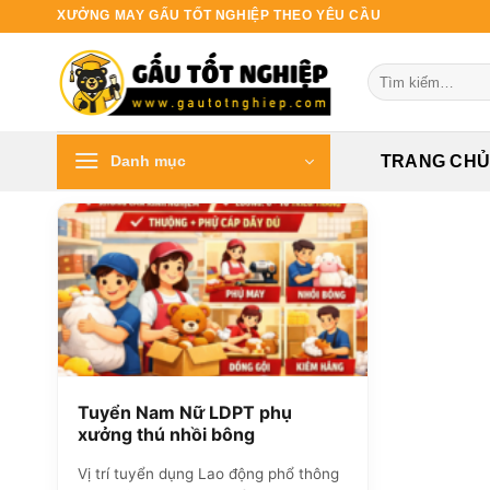
Bỏ
XƯỞNG MAY GẤU TỐT NGHIỆP THEO YÊU CẦU
qua
nội
Tìm
dung
kiếm:
Danh mục
TRANG CH
Tuyển Nam Nữ LDPT phụ
xưởng thú nhồi bông
Vị trí tuyển dụng Lao động phổ thông