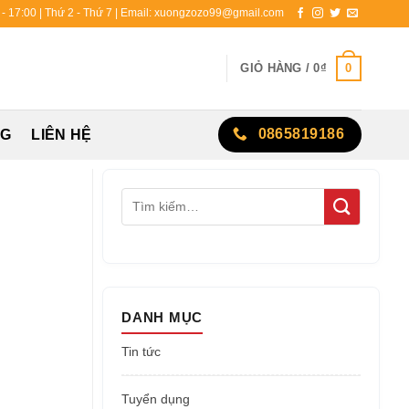
0 - 17:00 | Thứ 2 - Thứ 7 | Email: xuongzozo99@gmail.com
0
GIỎ HÀNG /
0
₫
0865819186
NG
LIÊN HỆ
DANH MỤC
Tin tức
Tuyển dụng