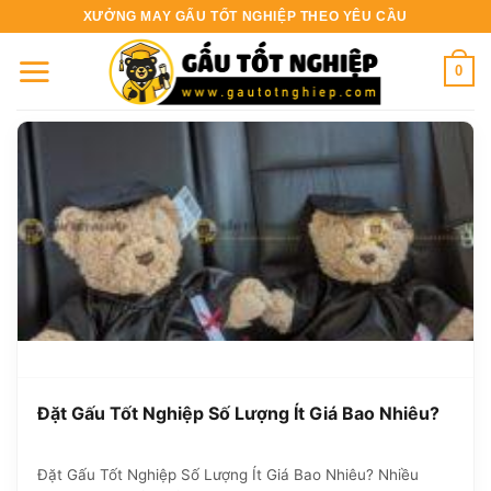
Bỏ
XƯỞNG MAY GẤU TỐT NGHIỆP THEO YÊU CẦU
qua
nội
0
dung
Đặt Gấu Tốt Nghiệp Số Lượng Ít Giá Bao Nhiêu?
Đặt Gấu Tốt Nghiệp Số Lượng Ít Giá Bao Nhiêu? Nhiều