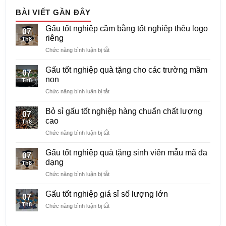
BÀI VIẾT GẦN ĐÂY
Gấu tốt nghiệp cầm bằng tốt nghiệp thêu logo
07
riêng
Th8
ở
Chức năng bình luận bị tắt
Gấu
tốt
Gấu tốt nghiệp quà tặng cho các trường mầm
07
nghiệp
non
Th8
cầm
ở
Chức năng bình luận bị tắt
bằng
Gấu
tốt
tốt
nghiệp
Bỏ sỉ gấu tốt nghiệp hàng chuẩn chất lượng
07
nghiệp
thêu
cao
Th8
quà
logo
ở
Chức năng bình luận bị tắt
tặng
riêng
Bỏ
cho
sỉ
các
Gấu tốt nghiệp quà tặng sinh viên mẫu mã đa
07
gấu
trường
dạng
Th8
tốt
mầm
ở
Chức năng bình luận bị tắt
nghiệp
non
Gấu
hàng
tốt
chuẩn
Gấu tốt nghiệp giá sỉ số lượng lớn
07
nghiệp
chất
Th8
ở
Chức năng bình luận bị tắt
quà
lượng
Gấu
tặng
cao
tốt
sinh