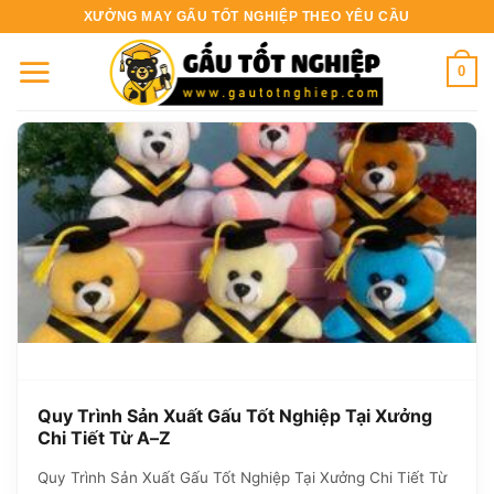
Bỏ
XƯỞNG MAY GẤU TỐT NGHIỆP THEO YÊU CẦU
qua
nội
0
dung
Quy Trình Sản Xuất Gấu Tốt Nghiệp Tại Xưởng
Chi Tiết Từ A–Z
Quy Trình Sản Xuất Gấu Tốt Nghiệp Tại Xưởng Chi Tiết Từ