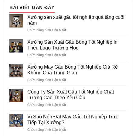
BÀI VIẾT GẦN ĐÂY
Xưởng sản xuất gấu tốt nghiệp quà tặng cuối
05
năm
Th8
ở
Chức năng bình luận bị tắt
Xưởng
sản
Xưởng Sản Xuất Gấu Bông Tốt Nghiệp In
17
xuất
Thêu Logo Trường Học
Th7
gấu
ở
Chức năng bình luận bị tắt
tốt
Xưởng
nghiệp
Sản
quà
Xưởng May Gấu Bông Tốt Nghiệp Giá Rẻ
17
Xuất
tặng
Không Qua Trung Gian
Th7
Gấu
cuối
ở
Chức năng bình luận bị tắt
Bông
năm
Xưởng
Tốt
May
Nghiệp
Công Ty Sản Xuất Gấu Tốt Nghiệp Chất
17
Gấu
In
Lượng Cao Theo Yêu Cầu
Th7
Bông
Thêu
ở
Chức năng bình luận bị tắt
Tốt
Logo
Công
Nghiệp
Trường
Ty
Giá
Vì Sao Nên Đặt May Gấu Tốt Nghiệp Trực
Học
07
Sản
Rẻ
Tiếp Tại Xưởng?
Th7
Xuất
Không
ở
Chức năng bình luận bị tắt
Gấu
Qua
Vì
Tốt