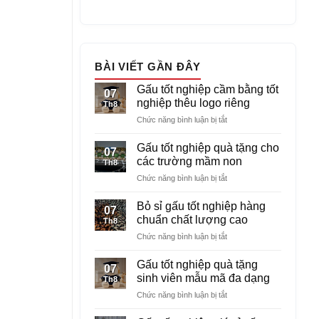
BÀI VIẾT GẦN ĐÂY
Gấu tốt nghiệp cầm bằng tốt
07
nghiệp thêu logo riêng
Th8
ở
Chức năng bình luận bị tắt
Gấu
tốt
Gấu tốt nghiệp quà tặng cho
07
nghiệp
các trường mầm non
Th8
cầm
ở
Chức năng bình luận bị tắt
bằng
Gấu
tốt
tốt
nghiệp
Bỏ sỉ gấu tốt nghiệp hàng
07
nghiệp
thêu
chuẩn chất lượng cao
Th8
quà
logo
ở
Chức năng bình luận bị tắt
tặng
riêng
Bỏ
cho
sỉ
các
Gấu tốt nghiệp quà tặng
07
gấu
trường
sinh viên mẫu mã đa dạng
Th8
tốt
mầm
ở
Chức năng bình luận bị tắt
nghiệp
non
Gấu
hàng
tốt