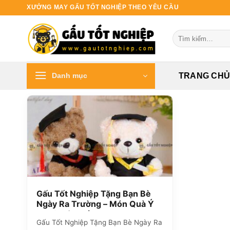
Bỏ
XƯỞNG MAY GẤU TỐT NGHIỆP THEO YÊU CẦU
qua
nội
Tìm
dung
kiếm:
Danh mục
TRANG CH
Gấu Tốt Nghiệp Tặng Bạn Bè
Ngày Ra Trường – Món Quà Ý
Nghĩa Từ Xưởng ZoZo
Gấu Tốt Nghiệp Tặng Bạn Bè Ngày Ra