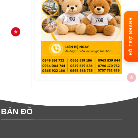
HỖ TRỢ NHANH
BẢN ĐỒ