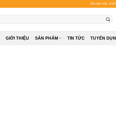
Giờ làm việc: 8:0
Ủ
GIỚI THIỆU
SẢN PHẨM
TIN TỨC
TUYỂN DỤ