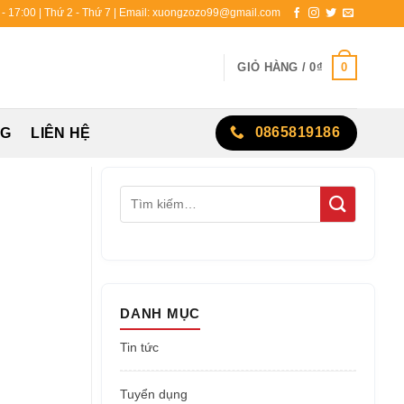
0 - 17:00 | Thứ 2 - Thứ 7 | Email: xuongzozo99@gmail.com
0
GIỎ HÀNG /
0
₫
0865819186
NG
LIÊN HỆ
DANH MỤC
Tin tức
Tuyển dụng