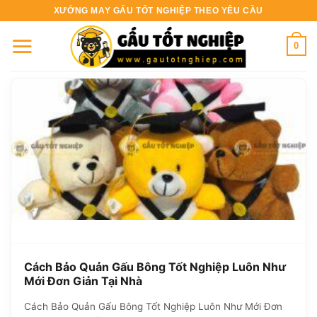
Bỏ
XƯỞNG MAY GẤU TỐT NGHIỆP THEO YÊU CẦU
qua
nội
0
dung
Cách Bảo Quản Gấu Bông Tốt Nghiệp Luôn Như
Mới Đơn Giản Tại Nhà
Cách Bảo Quản Gấu Bông Tốt Nghiệp Luôn Như Mới Đơn