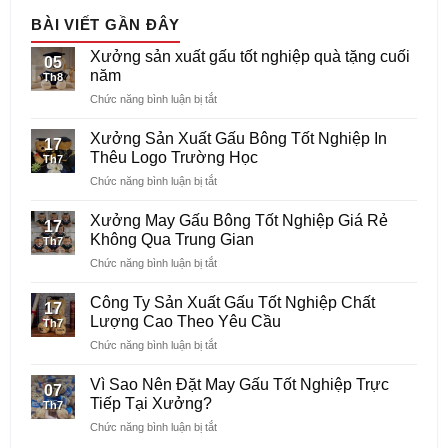
BÀI VIẾT GẦN ĐÂY
Xưởng sản xuất gấu tốt nghiệp quà tặng cuối
05
năm
Th8
ở
Chức năng bình luận bị tắt
Xưởng
sản
Xưởng Sản Xuất Gấu Bông Tốt Nghiệp In
17
xuất
Thêu Logo Trường Học
Th7
gấu
ở
Chức năng bình luận bị tắt
tốt
Xưởng
nghiệp
Sản
quà
Xưởng May Gấu Bông Tốt Nghiệp Giá Rẻ
17
Xuất
tặng
Không Qua Trung Gian
Th7
Gấu
cuối
ở
Chức năng bình luận bị tắt
Bông
năm
Xưởng
Tốt
May
Nghiệp
Công Ty Sản Xuất Gấu Tốt Nghiệp Chất
17
Gấu
In
Lượng Cao Theo Yêu Cầu
Th7
Bông
Thêu
ở
Chức năng bình luận bị tắt
Tốt
Logo
Công
Nghiệp
Trường
Ty
Giá
Vì Sao Nên Đặt May Gấu Tốt Nghiệp Trực
Học
07
Sản
Rẻ
Tiếp Tại Xưởng?
Th7
Xuất
Không
ở
Chức năng bình luận bị tắt
Gấu
Qua
Vì
Tốt