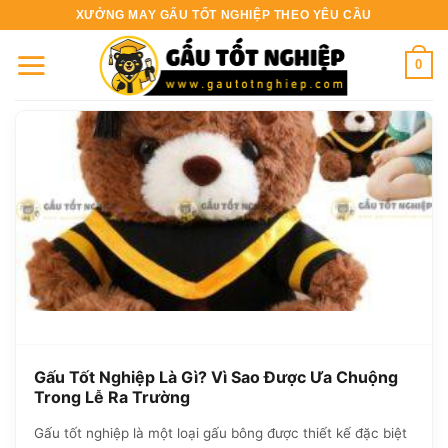
Bỏ
XƯỞNG MAY GẤU TỐT NGHIỆP THEO YÊU CẦU
qua
nội
0
dung
Gấu Tốt Nghiệp Là Gì? Vì Sao Được Ưa Chuộng
Trong Lễ Ra Trường
Gấu tốt nghiệp là một loại gấu bông được thiết kế đặc biệt