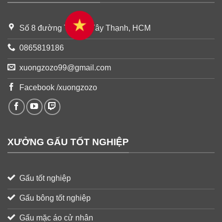
Số 8 đường T4B, P Tây Thạnh, HCM
0865819186
xuongzozo99@gmail.com
Facebook /xuongzozo
XƯỞNG GẤU TỐT NGHIỆP
Gấu tốt nghiệp
Gấu bông tốt nghiệp
Gấu mặc áo cử nhân