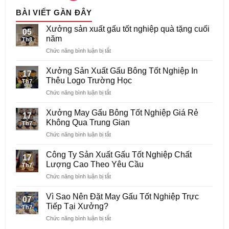
BÀI VIẾT GẦN ĐÂY
Xưởng sản xuất gấu tốt nghiệp quà tặng cuối
05
năm
Th8
ở
Chức năng bình luận bị tắt
Xưởng
sản
Xưởng Sản Xuất Gấu Bông Tốt Nghiệp In
17
xuất
Thêu Logo Trường Học
Th7
gấu
ở
Chức năng bình luận bị tắt
tốt
Xưởng
nghiệp
Sản
quà
Xưởng May Gấu Bông Tốt Nghiệp Giá Rẻ
17
Xuất
tặng
Không Qua Trung Gian
Th7
Gấu
cuối
ở
Chức năng bình luận bị tắt
Bông
năm
Xưởng
Tốt
May
Nghiệp
Công Ty Sản Xuất Gấu Tốt Nghiệp Chất
17
Gấu
In
Lượng Cao Theo Yêu Cầu
Th7
Bông
Thêu
ở
Chức năng bình luận bị tắt
Tốt
Logo
Công
Nghiệp
Trường
Ty
Giá
Vì Sao Nên Đặt May Gấu Tốt Nghiệp Trực
Học
07
Sản
Rẻ
Tiếp Tại Xưởng?
Th7
Xuất
Không
ở
Chức năng bình luận bị tắt
Gấu
Qua
Vì
Tốt