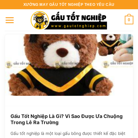
Bỏ
XƯỞNG MAY GẤU TỐT NGHIỆP THEO YÊU CẦU
qua
nội
0
dung
Gấu Tốt Nghiệp Là Gì? Vì Sao Được Ưa Chuộng
Trong Lễ Ra Trường
Gấu tốt nghiệp là một loại gấu bông được thiết kế đặc biệt