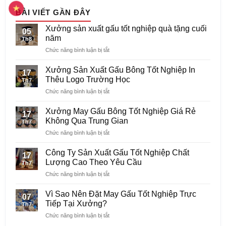
BÀI VIẾT GẦN ĐÂY
Xưởng sản xuất gấu tốt nghiệp quà tặng cuối
05
năm
Th8
ở
Chức năng bình luận bị tắt
Xưởng
sản
Xưởng Sản Xuất Gấu Bông Tốt Nghiệp In
17
xuất
Thêu Logo Trường Học
Th7
gấu
ở
Chức năng bình luận bị tắt
tốt
Xưởng
nghiệp
Sản
quà
Xưởng May Gấu Bông Tốt Nghiệp Giá Rẻ
17
Xuất
tặng
Không Qua Trung Gian
Th7
Gấu
cuối
ở
Chức năng bình luận bị tắt
Bông
năm
Xưởng
Tốt
May
Nghiệp
Công Ty Sản Xuất Gấu Tốt Nghiệp Chất
17
Gấu
In
Lượng Cao Theo Yêu Cầu
Th7
Bông
Thêu
ở
Chức năng bình luận bị tắt
Tốt
Logo
Công
Nghiệp
Trường
Ty
Giá
Vì Sao Nên Đặt May Gấu Tốt Nghiệp Trực
Học
07
Sản
Rẻ
Tiếp Tại Xưởng?
Th7
Xuất
Không
ở
Chức năng bình luận bị tắt
Gấu
Qua
Vì
Tốt