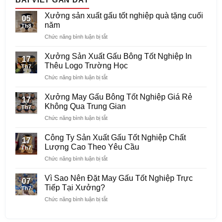
Xưởng sản xuất gấu tốt nghiệp quà tặng cuối
05
năm
Th8
ở
Chức năng bình luận bị tắt
Xưởng
sản
Xưởng Sản Xuất Gấu Bông Tốt Nghiệp In
17
xuất
Thêu Logo Trường Học
Th7
gấu
ở
Chức năng bình luận bị tắt
tốt
Xưởng
nghiệp
Sản
quà
Xưởng May Gấu Bông Tốt Nghiệp Giá Rẻ
17
Xuất
tặng
Không Qua Trung Gian
Th7
Gấu
cuối
ở
Chức năng bình luận bị tắt
Bông
năm
Xưởng
Tốt
May
Nghiệp
Công Ty Sản Xuất Gấu Tốt Nghiệp Chất
17
Gấu
In
Lượng Cao Theo Yêu Cầu
Th7
Bông
Thêu
ở
Chức năng bình luận bị tắt
Tốt
Logo
Công
Nghiệp
Trường
Ty
Giá
Vì Sao Nên Đặt May Gấu Tốt Nghiệp Trực
Học
07
Sản
Rẻ
Tiếp Tại Xưởng?
Th7
Xuất
Không
ở
Chức năng bình luận bị tắt
Gấu
Qua
Vì
Tốt
Trung
Sao
Nghiệp
Gian