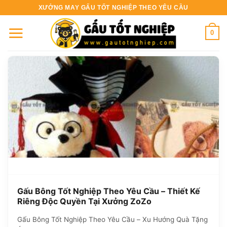
Bỏ
XƯỞNG MAY GẤU TỐT NGHIỆP THEO YÊU CẦU
qua
nội
0
dung
Gấu Bông Tốt Nghiệp Theo Yêu Cầu – Thiết Kế
Riêng Độc Quyền Tại Xưởng ZoZo
Gấu Bông Tốt Nghiệp Theo Yêu Cầu – Xu Hướng Quà Tặng