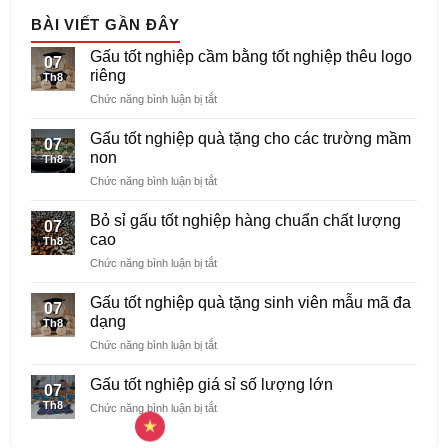
BÀI VIẾT GẦN ĐÂY
Gấu tốt nghiệp cầm bằng tốt nghiệp thêu logo
07
riêng
Th8
ở
Chức năng bình luận bị tắt
Gấu
tốt
Gấu tốt nghiệp quà tặng cho các trường mầm
07
nghiệp
non
Th8
cầm
ở
Chức năng bình luận bị tắt
bằng
Gấu
tốt
tốt
nghiệp
Bỏ sỉ gấu tốt nghiệp hàng chuẩn chất lượng
07
nghiệp
thêu
cao
Th8
quà
logo
ở
Chức năng bình luận bị tắt
tặng
riêng
Bỏ
cho
sỉ
các
Gấu tốt nghiệp quà tặng sinh viên mẫu mã đa
07
gấu
trường
dạng
Th8
tốt
mầm
ở
Chức năng bình luận bị tắt
nghiệp
non
Gấu
hàng
tốt
chuẩn
Gấu tốt nghiệp giá sỉ số lượng lớn
07
nghiệp
chất
Th8
ở
Chức năng bình luận bị tắt
quà
lượng
Gấu
tặng
cao
tốt
sinh