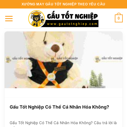
Bỏ
XƯỞNG MAY GẤU TỐT NGHIỆP THEO YÊU CẦU
qua
nội
0
dung
Gấu Tốt Nghiệp Có Thể Cá Nhân Hóa Không?
Gấu Tốt Nghiệp Có Thể Cá Nhân Hóa Không? Câu trả lời là